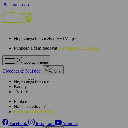
Přejít na obsah
Nejlevnější televize
Kanály
TV tipy
Funkce
Na čem sledovat?
Formule ŽIVĚ ZDE
Zobrazit menu
Objednat
Můj účet
Chat
Nejlevnější televize
Kanály
TV tipy
Funkce
Na čem sledovat?
Formule ŽIVĚ ZDE
Facebook
Instagram
Youtube