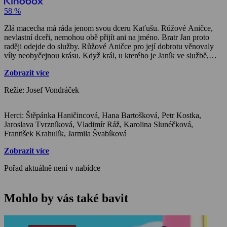
58 %
Zlá macecha má ráda jenom svou dceru Kaťušu. Růžové Aničce,
nevlastní dceři, nemohou obě přijít ani na jméno. Bratr Jan proto
raději odejde do služby. Růžové Aničce pro její dobrotu věnovaly
víly neobyčejnou krásu. Když král, u kterého je Janík ve službě,
uvidí Aniččin portrét, požádá Janíka o její ruku. Zlá macecha však
Zobrazit více
Aničku utopí v rybníce a svou dceru vydává za ni. Nešťastný král
dodrží své slovo a hodlá se oženit s ošklivou Katkou. Janíka vsadí
Režie: Josef Vondráček
do vězení. Růžová Anička však nezemřela, proměnila se ve zlatou
kachničku a nyní musí krále přesvědčit o počínání zlé macechy.
Herci: Štěpánka Haničincová, Hana Bartošková, Petr Kostka,
Jaroslava Tvrzníková, Vladimír Ráž, Karolina Slunéčková,
František Krahulík, Jarmila Švabíková
Zobrazit více
Pořad aktuálně není v nabídce
Mohlo by vás také bavit