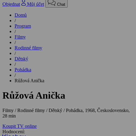
Objednat
Můj účet
Chat
Domů
/
Program
/
Filmy
/
Rodinné filmy
/
Dětský
/
Pohádka
/
Růžová Anička
Růžová Anička
Filmy / Rodinné filmy / Dětský / Pohádka,
1968, Československo,
28 min
Koupit TV online
Hodnocení: