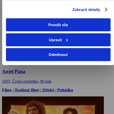
Zobrazit detaily
Povolit vše
Upravit
Odmítnout
Anjel Pána
2005, Česká republika, 90 min
Filmy / Rodinné filmy / Dětský / Pohádka