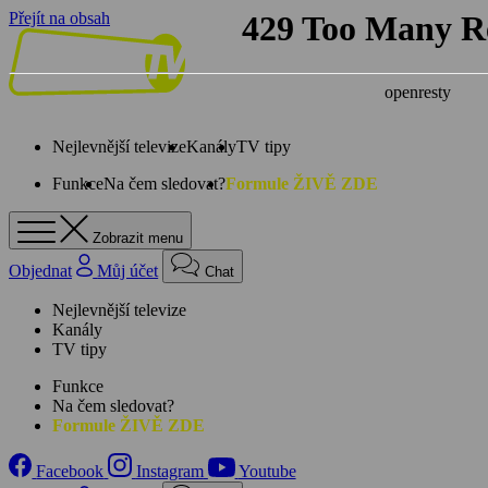
Přejít na obsah
Nejlevnější televize
Kanály
TV tipy
Funkce
Na čem sledovat?
Formule ŽIVĚ ZDE
Zobrazit menu
Objednat
Můj účet
Chat
Nejlevnější televize
Kanály
TV tipy
Funkce
Na čem sledovat?
Formule ŽIVĚ ZDE
Facebook
Instagram
Youtube