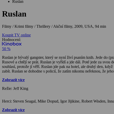
Ruslan
Ruslan
Filmy / Krimi filmy / Thrillery / Akční filmy,
2009, USA, 94 min
Koupit TV online
Hodnocení:
50 %
Ruslan je bývalý gangster, který se nyní živí psaním knih. Jede do 
Rusové a chtějí se prát. Ruslan je vyřídí a jde dál. Poté jede za svou
souhlasí, protože jí věří. Ruslan jde pak na hotel, ale druhý den, kd
zabít. Ruslan se dohodne s policií, že zatím nikomu neřeknou, že je
prodat. Ruslan jde k němu, ale překupníkovi se moc nelíbí a nakonec 
Zobrazit více
mafián, Ilja, který Ruslanovi říká, že se neměl vracet. Michail se Ru
zabít. Ruslan jde do zastavárny, kde hledá prsten své dcery, který byl
Režie: Jeff King
pokusili se zabít i jeho dceru. Ruslan jednoho zneškodní, ale zbytek 
nimi přijde do klubu a že ho tam musí vyřídit. Michail chtěl, aby se 
dluhy a nechal zabít svou ženu, protože uzavřel velkou životní pojist
všechny vyřídí až na jednoho, který opět uteče. Do klubu pak přijede 
na něj čeká opět gangster, se kterým už se utkal. Ruslan vyřídí jeho i
Zobrazit více
pohřbu své bývalé ženy zajme Terryho. Tam se opět spojí se Stefanem, 