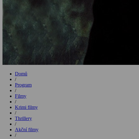
Domů
/
Program
/
Filmy
/
Krimi filmy
/
Thrillery
/
Akční filmy
/