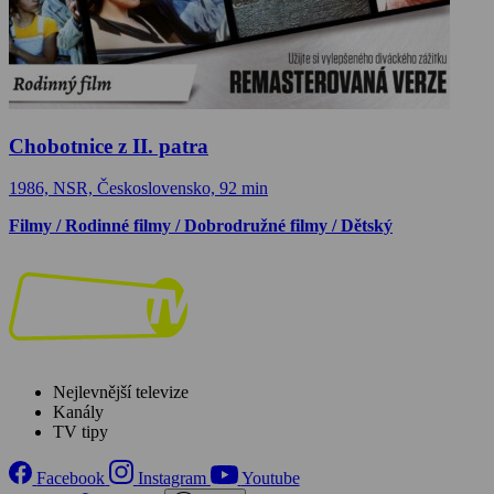
Chobotnice z II. patra
1986, NSR, Československo, 92 min
Filmy / Rodinné filmy / Dobrodružné filmy / Dětský
Nejlevnější televize
Kanály
TV tipy
Facebook
Instagram
Youtube