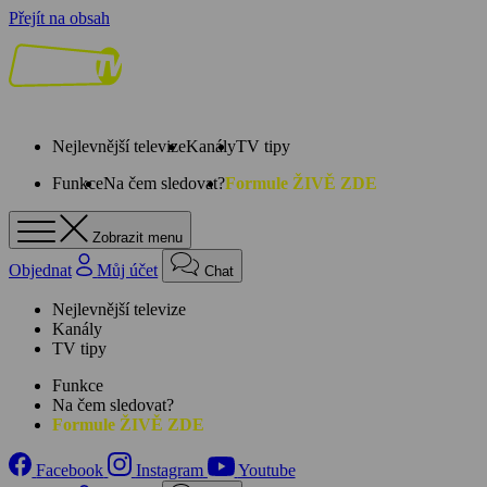
Přejít na obsah
Nejlevnější televize
Kanály
TV tipy
Funkce
Na čem sledovat?
Formule ŽIVĚ ZDE
Zobrazit menu
Objednat
Můj účet
Chat
Nejlevnější televize
Kanály
TV tipy
Funkce
Na čem sledovat?
Formule ŽIVĚ ZDE
Facebook
Instagram
Youtube