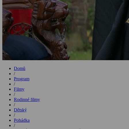
Domů
/
Program
/
Filmy
/
Rodinné filmy
/
Dětský
/
Pohádka
/