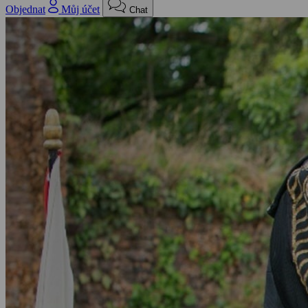
Objednat
Můj účet
Chat