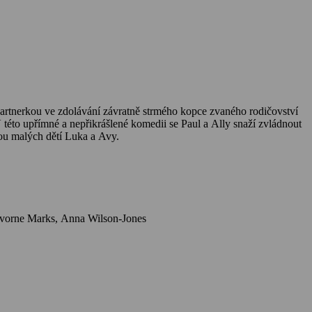
 partnerkou ve zdolávání závratně strmého kopce zvaného rodičovství
 této upřímné a nepřikrášlené komedii se Paul a Ally snaží zvládnout
vou malých dětí Luka a Avy.
Herci: Martin Freeman, Daisy Haggard, Jayda Eyles, Vihaan Patel, George Wakeman, Rosalind Eleazar, Nicola Goodchild, Stella Gonet, Shvorne Marks, Anna Wilson-Jones