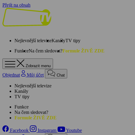
Přejít na obsah
Nejlevnější televize
Kanály
TV tipy
Funkce
Na čem sledovat?
Formule ŽIVĚ ZDE
Zobrazit menu
Objednat
Můj účet
Chat
Nejlevnější televize
Kanály
TV tipy
Funkce
Na čem sledovat?
Formule ŽIVĚ ZDE
Facebook
Instagram
Youtube