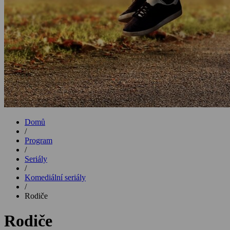
Domů
/
Program
/
Seriály
/
Komediální seriály
/
Rodiče
Rodiče