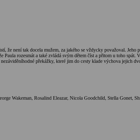
 zjistí, že není tak docela mužem, za jakého se vždycky považoval. Jeho
že Paula rozesmát a také zvládá svým dětem číst a přitom u toho spát. V
i nezáviděníhodné překážky, které jim do cesty klade výchova jejich d