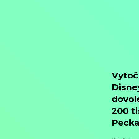
Objednat
Můj účet
Chat