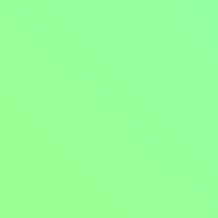
Mohlo by vás také bavit