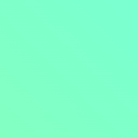
Přejít na obsah
Nejlevnější televize
Kanály
TV tipy
Funkce
Na čem sledovat?
Formule ŽIVĚ ZDE
Zobrazit menu
Objednat
Můj účet
Chat
Nejlevnější televize
Kanály
TV tipy
Funkce
Na čem sledovat?
Formule ŽIVĚ ZDE
Facebook
Instagram
Youtube