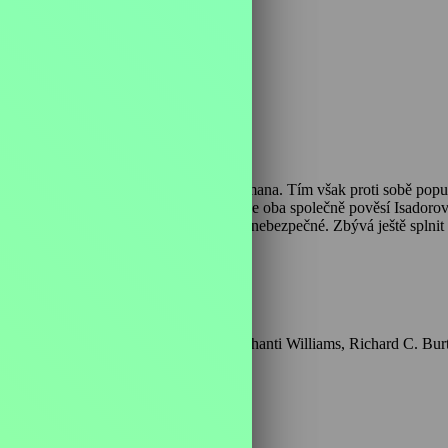
nutí polapit zloděje aut Isadora Snidermana. Tím však proti sobě popud
nechá ani na vteřinku odradit a nakonec se oba společně pověsí Isadorovi
svém bytě, což Jersey považuje za značně nebezpečné. Zbývá ještě splni