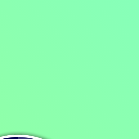
Domů
/
Program
/
Filmy
/
Akční filmy
/
Dramatické filmy
/
Profesionální lovec