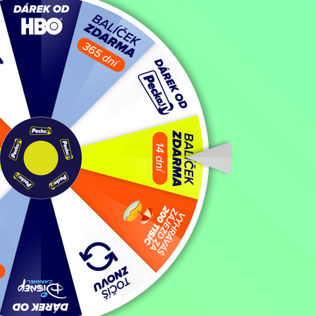
Profesionální lovec
Filmy / Akční filmy / Dramatické filmy,
1996, USA, 94 min
Koupit TV online
Hodnocení:
35 %
Vidina tučné odměny vede lovce lidí Belliniho (M. Dudikoff) k rozhod
stejném oboru a Isadorovi je už prý na stopě. Jersey Bellini se tím ne
chtěl gang jako svědkyni vraždy odstranit. B. B. jí nabídne azyl ve 
Zobrazit více
Režie: George Erschbamer
Zobrazit více
Pořad aktuálně není v nabídce