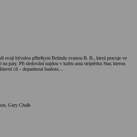
í svoji bývalou přítelkyni Belindu zvanou B. B., která pracuje ve
 na paty. Při sledování najdou v kufru auta striptérku Star, kterou
t hlavní cíl – dopadnout Isadora…
Herci: Lisa Howard, Michael Dudikoff, Benjamin Ratner, Freddy Andreiuci, Peter LaCroix, Steve Makaj, Ashanti Williams, Richard C. Burton, Gary Chalk