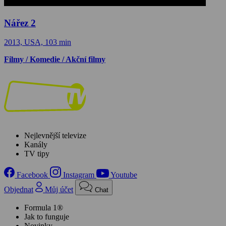
Nářez 2
2013, USA, 103 min
Filmy / Komedie / Akční filmy
Nejlevnější televize
Kanály
TV tipy
Facebook
Instagram
Youtube
Objednat
Můj účet
Chat
Formula 1®
Jak to funguje
Novinky