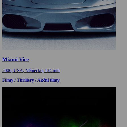
Miami Vice
2006, USA, Německo, 134 min
Filmy / Thrillery / Akční filmy