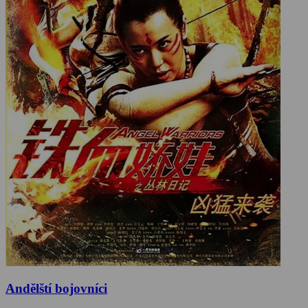
Andělští bojovníci