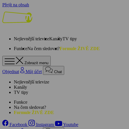
Přejít na obsah
Nejlevnější televize
Kanály
TV tipy
Funkce
Na čem sledovat?
Formule ŽIVĚ ZDE
Zobrazit menu
Objednat
Můj účet
Chat
Nejlevnější televize
Kanály
TV tipy
Funkce
Na čem sledovat?
Formule ŽIVĚ ZDE
Facebook
Instagram
Youtube