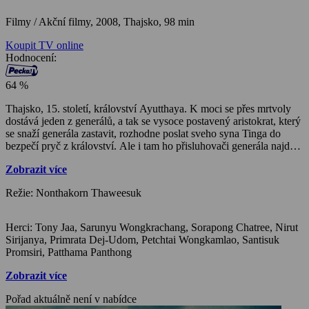
Filmy / Akční filmy,
2008, Thajsko, 98 min
Koupit TV online
Hodnocení:
64 %
Thajsko, 15. století, království Ayutthaya. K moci se přes mrtvoly
dostává jeden z generálů, a tak se vysoce postavený aristokrat, který
se snaží generála zastavit, rozhodne poslat sveho syna Tinga do
bezpečí pryč z království. Ale i tam ho přisluhovači generála najdou
a Tinga při útěku zajmou otrokáři. Díky své odvaze a odhodlanosti k
Zobrazit více
boji zapůsobí na skupinu bojovníku, kteří přišli otrokáře odstranit a
ti ho vezmou mezi sebe. Ting začíná trénovat bojová umění a brzy
Režie: Nonthakorn Thaweesuk
se pouští na cestu pomsty, která bude krvavá a plná mrtvol…
Herci: Tony Jaa, Sarunyu Wongkrachang, Sorapong Chatree, Nirut
Sirijanya, Primrata Dej-Udom, Petchtai Wongkamlao, Santisuk
Promsiri, Patthama Panthong
Zobrazit více
Pořad aktuálně není v nabídce