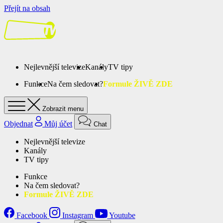
Přejít na obsah
Nejlevnější televize
Kanály
TV tipy
Funkce
Na čem sledovat?
Formule ŽIVĚ ZDE
Zobrazit menu
Objednat
Můj účet
Chat
Nejlevnější televize
Kanály
TV tipy
Funkce
Na čem sledovat?
Formule ŽIVĚ ZDE
Facebook
Instagram
Youtube