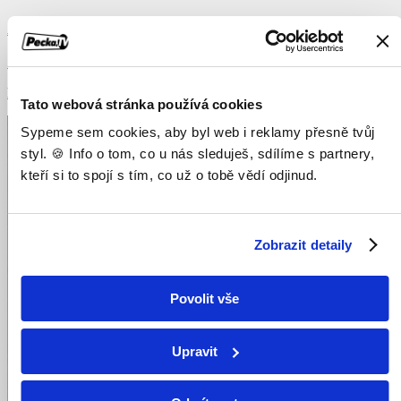
Alexander Veliký
2004, Velká Británie, USA, Německo, Francie, 167 min
Dokumenty / Historické dokumenty
Tato webová stránka používá cookies
Sypeme sem cookies, aby byl web i reklamy přesně tvůj
styl. 🍪 Info o tom, co u nás sleduješ, sdílíme s partnery,
kteří si to spojí s tím, co už o tobě vědí odjinud.
Zobrazit detaily
Povolit vše
Upravit