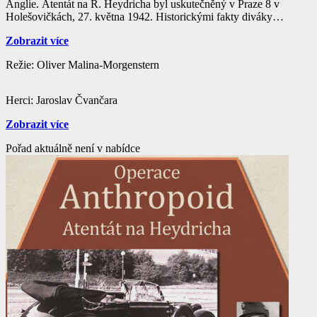
Anglie. Atentát na R. Heydricha byl uskutečněný v Praze 8 v
Holešovičkách, 27. května 1942. Historickými fakty diváky
provedou historici a příznivci historie, také žijící pamětníci. Paní
Zobrazit více
Helena Vovsová, která byla služebnou u Heydrichů, akademická
malířka Helga Hošková-Weissová, pamětnice prvních transportů do
Režie: Oliver Malina-Morgenstern
Terezína, plzeňský skaut bratr Richard Smola, pamětník útoku na
Škodovy závody. V dokumentu rovněž vystupují renomovaní
publicisté Jaroslav Čvančara, Vlastislav Janík a mnozí další.
Herci: Jaroslav Čvančara
Mozaiku doplňují příběhy československých odbojářů a vlastenců v
Protektorátu Čechy a Morava, ale i v zahraničí.
Zobrazit více
Pořad aktuálně není v nabídce