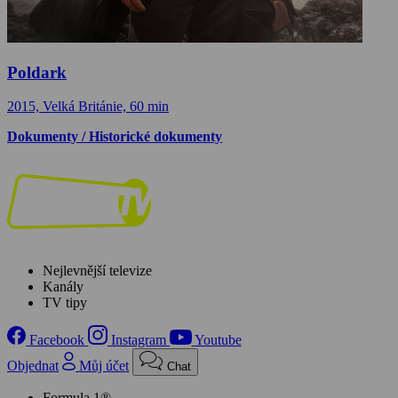
Poldark
2015, Velká Británie, 60 min
Dokumenty / Historické dokumenty
Nejlevnější televize
Kanály
TV tipy
Facebook
Instagram
Youtube
Objednat
Můj účet
Chat
Formula 1®