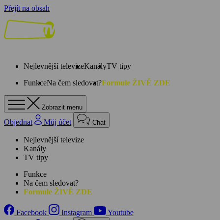
Přejít na obsah
Nejlevnější televize
Kanály
TV tipy
Funkce
Na čem sledovat?
Formule ŽIVĚ ZDE
Zobrazit menu
Objednat
Můj účet
Chat
Nejlevnější televize
Kanály
TV tipy
Funkce
Na čem sledovat?
Formule ŽIVĚ ZDE
Facebook
Instagram
Youtube