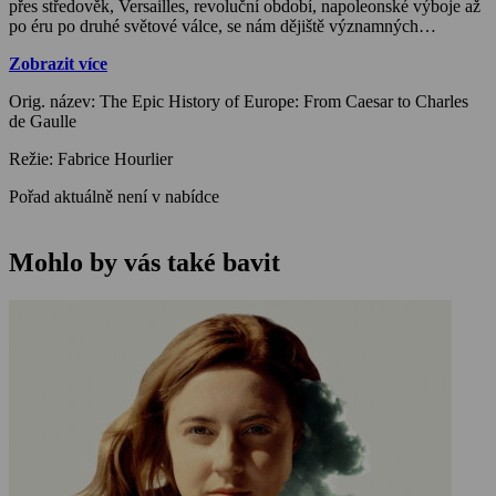
přes středověk, Versailles, revoluční období, napoleonské výboje až
po éru po druhé světové válce, se nám dějiště významných
dějinných událostí představí z ptačí perspektivy i prostřednictvím
Zobrazit více
dobových obrazů. Budeme svědky toho, jak velké historické
osobnosti a politické a společenské převraty formovaly Francii a za
Orig. název: The Epic History of Europe: From Caesar to Charles
jejími hranicemi Evropu a svět.
de Gaulle
Režie: Fabrice Hourlier
Pořad aktuálně není v nabídce
Mohlo by vás také bavit