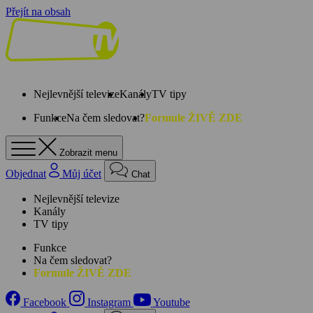
Přejít na obsah
Nejlevnější televize
Kanály
TV tipy
Funkce
Na čem sledovat?
Formule ŽIVĚ ZDE
Zobrazit menu
Objednat
Můj účet
Chat
Nejlevnější televize
Kanály
TV tipy
Funkce
Na čem sledovat?
Formule ŽIVĚ ZDE
Facebook
Instagram
Youtube