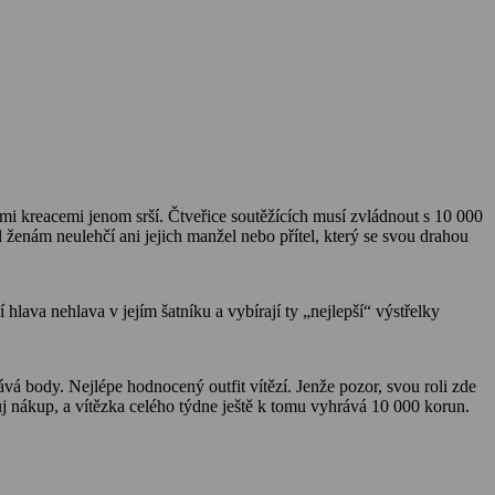
mi kreacemi jenom srší. Čtveřice soutěžících musí zvládnout s 10 000
 ženám neulehčí ani jejich manžel nebo přítel, který se svou drahou
 hlava nehlava v jejím šatníku a vybírají ty „nejlepší“ výstřelky
 body. Nejlépe hodnocený outfit vítězí. Jenže pozor, svou roli zde
j nákup, a vítězka celého týdne ještě k tomu vyhrává 10 000 korun.