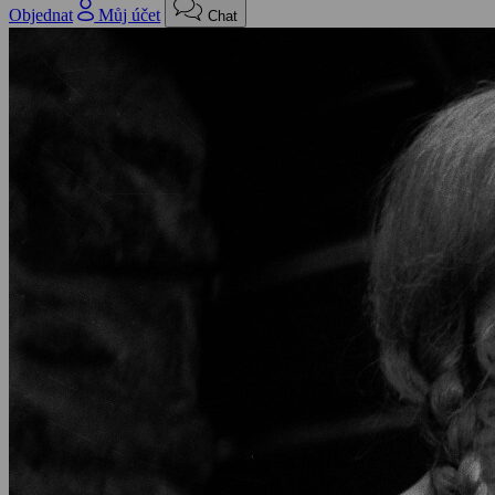
Objednat
Můj účet
Chat