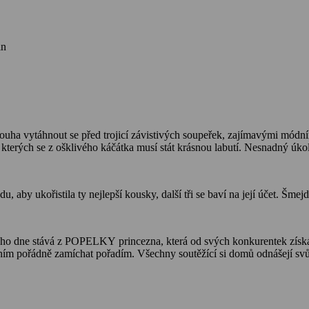
in
touha vytáhnout se před trojicí závistivých soupeřek, zajímavými módní
 kterých se z ošklivého káčátka musí stát krásnou labutí. Nesnadný úkol
by ukořistila ty nejlepší kousky, další tři se baví na její účet. Šmejdí
o dne stává z POPELKY princezna, která od svých konkurentek získává
áním pořádně zamíchat pořadím. Všechny soutěžící si domů odnášejí svů