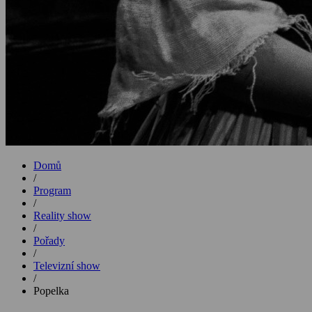
Domů
/
Program
/
Reality show
/
Pořady
/
Televizní show
/
Popelka