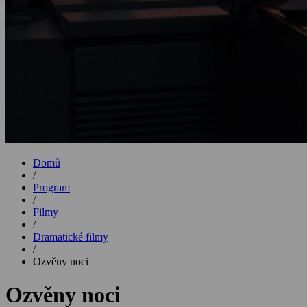
Domů
/
Program
/
Filmy
/
Dramatické filmy
/
Ozvěny noci
Ozvěny noci