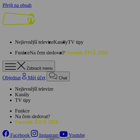
Přejít na obsah
Nejlevnější televize
Kanály
TV tipy
Funkce
Na čem sledovat?
Formule ŽIVĚ ZDE
Zobrazit menu
Objednat
Můj účet
Chat
Nejlevnější televize
Kanály
TV tipy
Funkce
Na čem sledovat?
Formule ŽIVĚ ZDE
Facebook
Instagram
Youtube