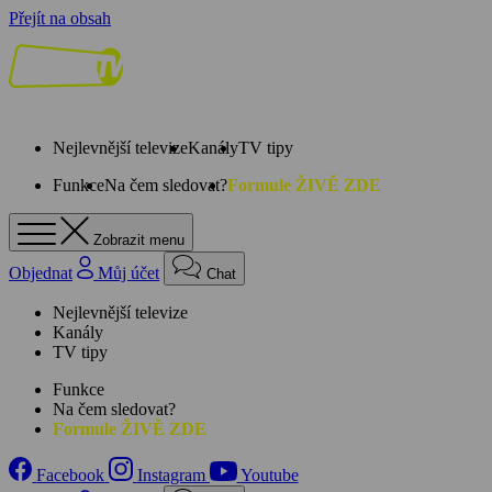
Přejít na obsah
Nejlevnější televize
Kanály
TV tipy
Funkce
Na čem sledovat?
Formule ŽIVĚ ZDE
Zobrazit menu
Objednat
Můj účet
Chat
Nejlevnější televize
Kanály
TV tipy
Funkce
Na čem sledovat?
Formule ŽIVĚ ZDE
Facebook
Instagram
Youtube