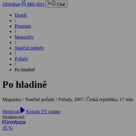
Objednat
Můj účet
Chat
Domů
/
Program
/
Magazíny
/
Naučné pořady
/
Pořady
/
Po hladině
Po hladině
Magazíny / Naučné pořady / Pořady,
2007, Česká republika, 17 min
Sledovat
Koupit TV online
Hodnocení:
35 %