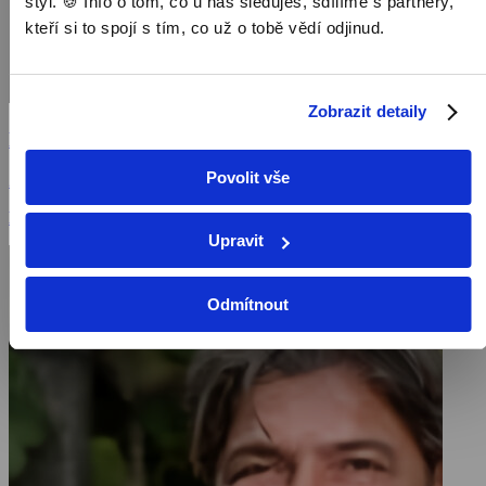
styl. 🍪 Info o tom, co u nás sleduješ, sdílíme s partnery,
kteří si to spojí s tím, co už o tobě vědí odjinud.
Zobrazit detaily
Noční Praha
Povolit vše
2019, Česká republika, 50 min
Magazíny / Naučné pořady / Pořady
Upravit
Odmítnout