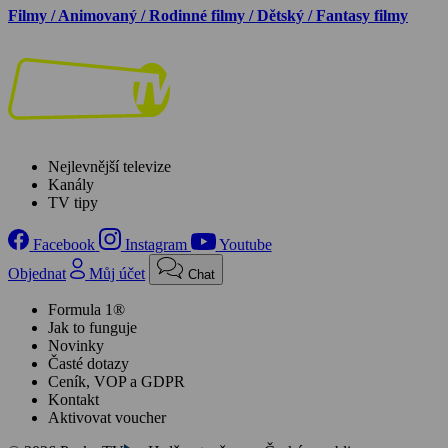
Filmy / Animovaný / Rodinné filmy / Dětský / Fantasy filmy
Nejlevnější televize
Kanály
TV tipy
Facebook
Instagram
Youtube
Objednat
Můj účet
Chat
Formula 1®
Jak to funguje
Novinky
Časté dotazy
Ceník, VOP a GDPR
Kontakt
Aktivovat voucher