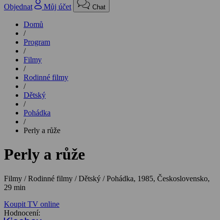
Objednat
Můj účet
Chat
Domů
/
Program
/
Filmy
/
Rodinné filmy
/
Dětský
/
Pohádka
/
Perly a růže
Perly a růže
Filmy / Rodinné filmy / Dětský / Pohádka,
1985, Československo,
29 min
Koupit TV online
Hodnocení: