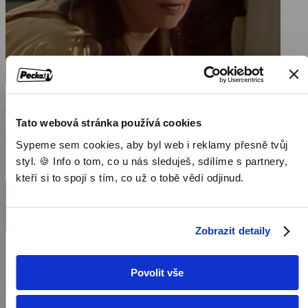
Dvojčata
Tato webová stránka používá cookies
1988, Československo, 65 min
Sypeme sem cookies, aby byl web i reklamy přesně tvůj
Filmy / Rodinné filmy / Dětský / Pohádka
styl. 🍪 Info o tom, co u nás sleduješ, sdílíme s partnery,
kteří si to spojí s tím, co už o tobě vědí odjinud.
Zobrazit detaily
Povolit vše