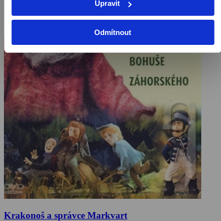
Upravit
Odmítnout
Krakonoš a správce Markvart