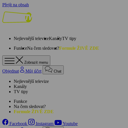
Přejít na obsah
Nejlevnější televize
Kanály
TV tipy
Funkce
Na čem sledovat?
Formule ŽIVĚ ZDE
Zobrazit menu
Objednat
Můj účet
Chat
Nejlevnější televize
Kanály
TV tipy
Funkce
Na čem sledovat?
Formule ŽIVĚ ZDE
Facebook
Instagram
Youtube