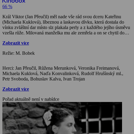
66 %
Král Viktor (Jan Přeučil) měl nade vše rád svou dceru Kateřinu
(Michaela Kuklová), líbeznou a laskavou dívku, která dostala do
vínku zvláštní dar místo slz plakala perly a z každého jejího úsměvu
vzešla růže. Milovaná manželka mu ale zemřela a on se chytil do
pasti bohatství a moci chtivé ženy (Růžena Merunková), která si ho
Zobrazit více
medovými slůvky a lichotkami šikovně omotala kolem prstu. A tak
se na zámku objevila nová královna s dcerou Hedou (Veronika
Režie: M. Bobek
Freimanová), povahově ne nepodobnou matce. Kateřina brzy
zjistila, že obě daleko víc než její přátelství zajímaly její perly, Hedu
navíc také to, jak se bohatě provdat. Král Jan ze sousedního
Herci: Jan Přeučil, Růžena Merunková, Veronika Freimanová,
království (Petr Svoboda), ale dal před její třpytivou parádou
Michaela Kuklová, Naďa Konvalinková, Rudolf Hrušínský ml.,
přednost Kateřinině úsměvu. Svatba se měla strojit zanedlouho,
Petr Svoboda, Bohuslav Kalva, Ivan Trojan
dvojice intrikánek se přesto nehodlala vzdát, lstivá královna
vymyslela plán a nastražila léčku. Mladinká princezna musela sebrat
Zobrazit více
kuráž a o své štěstí bojovat, ale ani ona na to nebyla tak úplně sama.
Pořad aktuálně není v nabídce