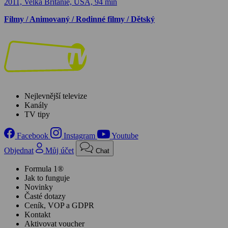
2011, Velká Británie, USA, 94 min
Filmy / Animovaný / Rodinné filmy / Dětský
Nejlevnější televize
Kanály
TV tipy
Facebook
Instagram
Youtube
Objednat
Můj účet
Chat
Formula 1®
Jak to funguje
Novinky
Časté dotazy
Ceník, VOP a GDPR
Kontakt
Aktivovat voucher