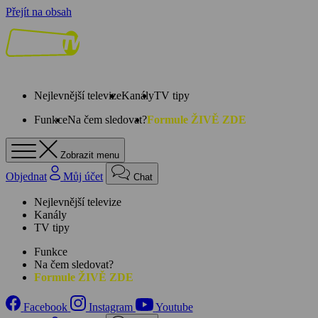
Přejít na obsah
Nejlevnější televize
Kanály
TV tipy
Funkce
Na čem sledovat?
Formule ŽIVĚ ZDE
Zobrazit menu
Objednat
Můj účet
Chat
Nejlevnější televize
Kanály
TV tipy
Funkce
Na čem sledovat?
Formule ŽIVĚ ZDE
Facebook
Instagram
Youtube