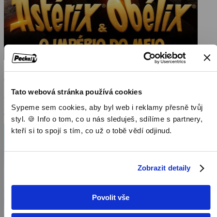
Asterix a Obelix: Ríša stredu
Tato webová stránka používá cookies
2023, Francie, Belgie, 112 min
Sypeme sem cookies, aby byl web i reklamy přesně tvůj
Filmy / Rodinné filmy / Komedie / Dobrodružné filmy / Dětský
styl. 🍪 Info o tom, co u nás sleduješ, sdílíme s partnery,
kteří si to spojí s tím, co už o tobě vědí odjinud.
Zobrazit detaily
Povolit vše