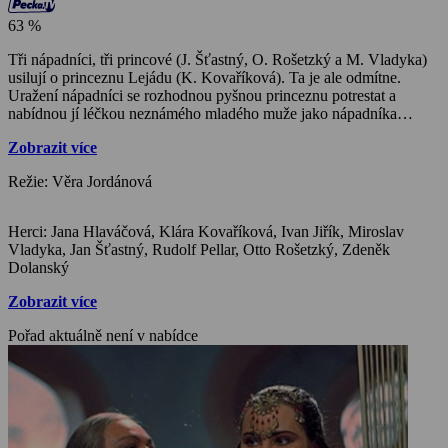
63 %
Tři nápadníci, tři princové (J. Šťastný, O. Rošetzký a M. Vladyka)
usilují o princeznu Lejádu (K. Kovaříková). Ta je ale odmítne.
Uražení nápadníci se rozhodnou pyšnou princeznu potrestat a
nabídnou jí léčkou neznámého mladého muže jako nápadníka
urozeného rodu. On je ale chudý pastýř (I. Jiřík), který se do
Zobrazit více
princezny zamiluje a ona do něj. Nesmí však prozradit svou pravou
identitu. Slíbil, že bude mlčet a dělat, co mu poručili. Nakonec se ale
Režie: Věra Jordánová
princezně přizná, kdo opravdu je. To ale rozzuří prince,
nápadníky… Námět pohádky vychází volně z hinduistického mýtu,
patřícího do oblasti náboženské indické literatury a zabývajícího se
Herci: Jana Hlaváčová, Klára Kovaříková, Ivan Jiřík, Miroslav
osudy bohů a pozemských hrdinů. Hlavní postavou je hinduistická
Vladyka, Jan Šťastný, Rudolf Pellar, Otto Rošetzký, Zdeněk
bohyně Kálí, symbol mateřských pudů a kultů. Druhým hrdinou je
Dolanský
její syn, mladý pastýř, jenž v závěru pohádky přijímá k její božské
poctě jméno své matky. Děj pohádkového příběhu se odehrává v 6.
Zobrazit více
st. před Kristem v Indii.
Pořad aktuálně není v nabídce