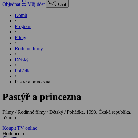
Objednat
Můj účet
Chat
Domů
/
Program
/
Filmy
/
Rodinné filmy
/
Dětský
/
Pohádka
/
Pastýř a princezna
Pastýř a princezna
Filmy / Rodinné filmy / Dětský / Pohádka,
1993, Česká republika,
55 min
Koupit TV online
Hodnocení: