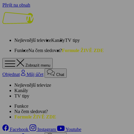
Přejít na obsah
Nejlevnější televize
Kanály
TV tipy
Funkce
Na čem sledovat?
Formule ŽIVĚ ZDE
Zobrazit menu
Objednat
Můj účet
Chat
Nejlevnější televize
Kanály
TV tipy
Funkce
Na čem sledovat?
Formule ŽIVĚ ZDE
Facebook
Instagram
Youtube