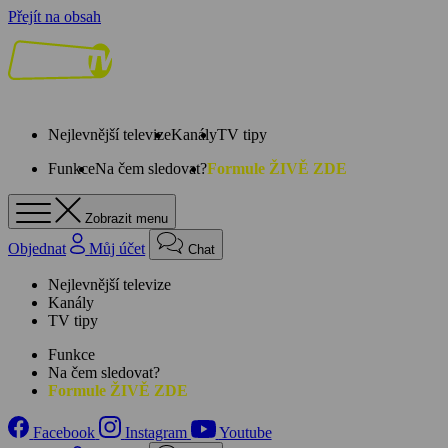
Přejít na obsah
Nejlevnější televize
Kanály
TV tipy
Funkce
Na čem sledovat?
Formule ŽIVĚ ZDE
Zobrazit menu
Objednat
Můj účet
Chat
Nejlevnější televize
Kanály
TV tipy
Funkce
Na čem sledovat?
Formule ŽIVĚ ZDE
Facebook
Instagram
Youtube