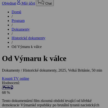
Objednat
Můj účet
Chat
Domů
/
Program
/
Dokumenty
/
Historické dokumenty
/
Od Výmaru k válce
Od Výmaru k válce
Dokumenty / Historické dokumenty,
2025, Velká Británie, 50 min
Koupit TV online
Hodnocení:
68 %
Tento dokumentární film zkoumá období trvající od křehké
demokracie Výmarské republiky po brutální tyranii nacistických