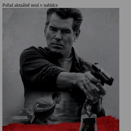
Kurylenková). Peter se tak rozhodne Alice vypátrat, aby zjistil, proč
Pořad aktuálně není v nabídce
musela Natalia – ve skutečnosti jeho utajená láska, zemřít. A aby
toho dosáhl, je odhodlán se vypořádat se všemi, kteří mu budou stát
v cestě.