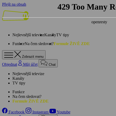
Přejít na obsah
Nejlevnější televize
Kanály
TV tipy
Funkce
Na čem sledovat?
Formule ŽIVĚ ZDE
Zobrazit menu
Objednat
Můj účet
Chat
Nejlevnější televize
Kanály
TV tipy
Funkce
Na čem sledovat?
Formule ŽIVĚ ZDE
Facebook
Instagram
Youtube