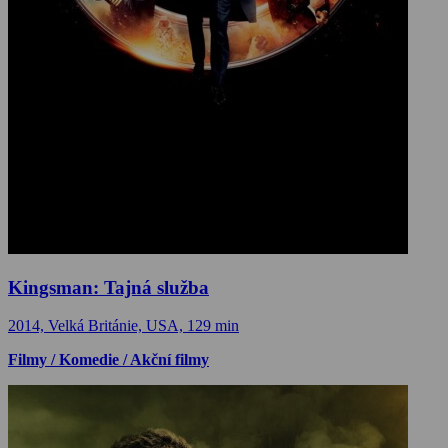
Kingsman: Tajná služba
2014, Velká Británie, USA, 129 min
Filmy / Komedie / Akční filmy