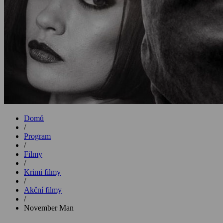
Domů
/
Program
/
Filmy
/
Krimi filmy
/
Akční filmy
/
November Man