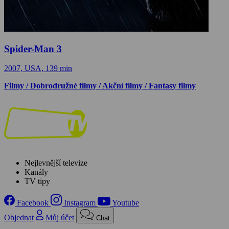
Spider-Man 3
2007, USA, 139 min
Filmy / Dobrodružné filmy / Akční filmy / Fantasy filmy
Nejlevnější televize
Kanály
TV tipy
Facebook
Instagram
Youtube
Objednat
Můj účet
Chat