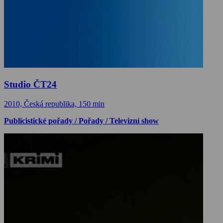
Studio ČT24
2010, Česká republika, 150 min
Publicistické pořady / Pořady / Televizní show