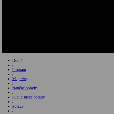
Domů
/
Program
/
Magazíny
/
Naučné pořady
/
Publicistické pořady
/
Pořady
/