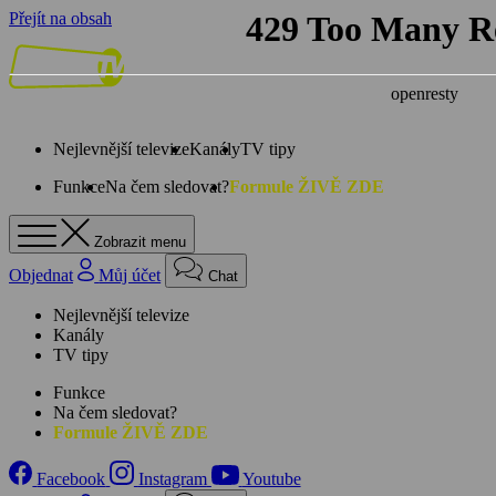
Přejít na obsah
Nejlevnější televize
Kanály
TV tipy
Funkce
Na čem sledovat?
Formule ŽIVĚ ZDE
Zobrazit menu
Objednat
Můj účet
Chat
Nejlevnější televize
Kanály
TV tipy
Funkce
Na čem sledovat?
Formule ŽIVĚ ZDE
Facebook
Instagram
Youtube