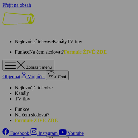
Přejít na obsah
Nejlevnější televize
Kanály
TV tipy
Funkce
Na čem sledovat?
Formule ŽIVĚ ZDE
Zobrazit menu
Objednat
Můj účet
Chat
Nejlevnější televize
Kanály
TV tipy
Funkce
Na čem sledovat?
Formule ŽIVĚ ZDE
Facebook
Instagram
Youtube