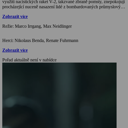
využití nacistických raket V-2, takzvané zbraně pomsty, znepokojují
procházející nuceně nasazení lidé z bombardovaných průmyslových
oblastí na západě. A tak její velitel nařídí masakr, který skončí 208
Zobrazit více
zavražděnými muži, ženami i dětmi pohřbenými v hromadném
hrobě v lese. Jedná se o válečný zločin, nebyl nikdy zcela objasněn,
Režie: Marco Irrgang, Max Neidlinger
zůstal nepotrestán po celá desetiletí a má své dopady i v dnešní
době.
Herci: Nikolaus Benda, Renate Fuhrmann
Zobrazit více
Pořad aktuálně není v nabídce