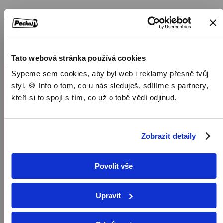
Alexander Veliký
2004, Velká Británie, USA, Německo, Francie, 167 min
Dokumenty / Historické dokumenty
Tato webová stránka používá cookies
Sypeme sem cookies, aby byl web i reklamy přesně tvůj
styl. 🍪 Info o tom, co u nás sleduješ, sdílíme s partnery,
kteří si to spojí s tím, co už o tobě vědí odjinud.
Zobrazit detaily
Povolit vše
Upravit