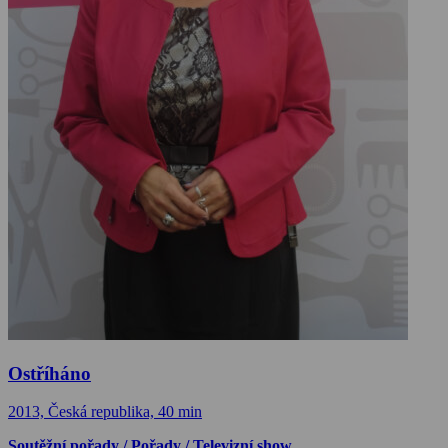
Ostříháno
2013, Česká republika, 40 min
Soutěžní pořady / Pořady / Televizní show