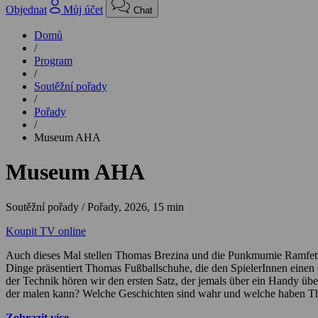
Objednat
Můj účet
Chat
Domů
/
Program
/
Soutěžní pořady
/
Pořady
/
Museum AHA
Museum AHA
Soutěžní pořady / Pořady,
2026, 15 min
Koupit TV online
Auch dieses Mal stellen Thomas Brezina und die Punkmumie Ramfetz
Dinge präsentiert Thomas Fußballschuhe, die den SpielerInnen einen e
der Technik hören wir den ersten Satz, der jemals über ein Handy üb
der malen kann? Welche Geschichten sind wahr und welche haben 
Zobrazit více