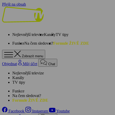
Přejít na obsah
Nejlevnější televize
Kanály
TV tipy
Funkce
Na čem sledovat?
Formule ŽIVĚ ZDE
Zobrazit menu
Objednat
Můj účet
Chat
Nejlevnější televize
Kanály
TV tipy
Funkce
Na čem sledovat?
Formule ŽIVĚ ZDE
Facebook
Instagram
Youtube