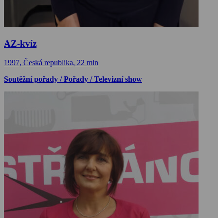
AZ-kvíz
1997, Česká republika, 22 min
Soutěžní pořady / Pořady / Televizní show