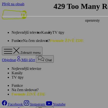
Přejít na obsah
Nejlevnější televize
Kanály
TV tipy
Funkce
Na čem sledovat?
Formule ŽIVĚ ZDE
Zobrazit menu
Objednat
Můj účet
Chat
Nejlevnější televize
Kanály
TV tipy
Funkce
Na čem sledovat?
Formule ŽIVĚ ZDE
Facebook
Instagram
Youtube