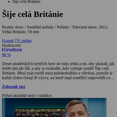
Šije celá Británie
Šije celá Británie
Reality show / Soutěžní pořady / Pořady / Televizní show,
2013,
Velká Británie, 59 min
Koupit TV online
Hodnocení:
80 %
Deset amatérských krejčích bere do ruky jehlu a nit, aby ukázali, jak
dobře jim jde šití, a aby se rozhodlo, kdo vyhraje soutěž Šije celá
Británie. Musí znát rozdíl mezi polohedvábím a všivkou, protože je
každý týden čekají tři výzvy, na které mají soutěžící odpovědět co
nejdokonalejšími kusy šatstva. Hodnotit je budou dva z největších
Zobrazit více
britských expertů. Tento milý a hřejivý seriál, který se setkal s velmi
příznivým kritickým ohlasem, okouzlil jak ty, co sami šijí, ale i ty, co
Pořad aktuálně není v nabídce
nemají se šitím nic společného, protože v soutěži se kamarádská
solidarita mísí s napínavými souboji.