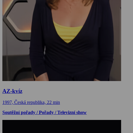
AZ-kvíz
1997, Česká republika, 22 min
Soutěžní pořady / Pořady / Televizní show