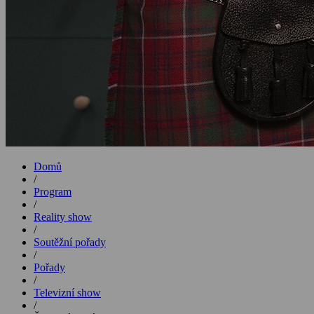
Domů
/
Program
/
Reality show
/
Soutěžní pořady
/
Pořady
/
Televizní show
/