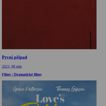
První případ
2023, 98 min
Filmy / Dramatické filmy