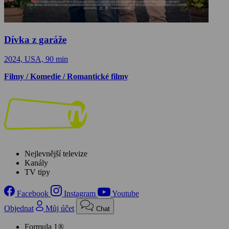
Dívka z garáže
2024, USA, 90 min
Filmy / Komedie / Romantické filmy
Nejlevnější televize
Kanály
TV tipy
Facebook
Instagram
Youtube
Objednat
Můj účet
Chat
Formula 1®