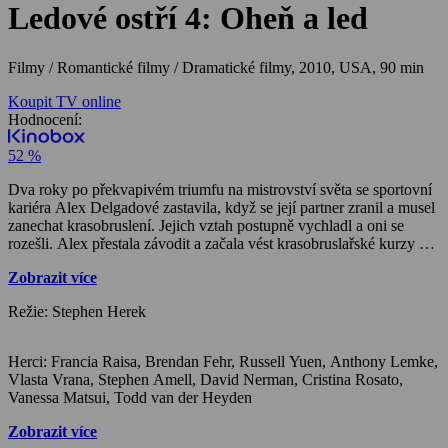
Ledové ostří 4: Oheň a led
Filmy / Romantické filmy / Dramatické filmy,
2010, USA, 90 min
Koupit TV online
Hodnocení:
52 %
Dva roky po překvapivém triumfu na mistrovství světa se sportovní
kariéra Alex Delgadové zastavila, když se její partner zranil a musel
zanechat krasobruslení. Jejich vztah postupně vychladl a oni se
rozešli. Alex přestala závodit a začala vést krasobruslařské kurzy pro
děti. Ve stejnou dobu slaví na rychlobruslařské dráze jedno vítězství
Zobrazit více
za druhým mladý, leč poněkud prchlivý bouřlivák James McKinsey.
Řadou skandálů a fyzických napadení si vyslouží zákaz startu na
Režie: Stephen Herek
blížícím se šampionátu v kanadském Montrealu. Při jednom z
rozhovorů pro televizi ho napadne, jak se na šampionát přece jen
dostat. Na Alex se obrátí zástupce čínského trenéra Wana s
Herci: Francia Raisa, Brendan Fehr, Russell Yuen, Anthony Lemke,
neobvyklou nabídkou. Když však dívka zjistí, že jejím novým
Vlasta Vrana, Stephen Amell, David Nerman, Cristina Rosato,
partnerem by měl být právě James, odmítne. A protože je zřejmě
Vanessa Matsui, Todd van der Heyden
první dívka, která ho kdy odmítla, nedá jí pokoj, dokud z ní
nevymámí slib, že to alespoň zkusí. James se sice učí rychle a oba se
Zobrazit více
ukáží jako vynikající bruslaři, jejich neustálé spory a výbušné