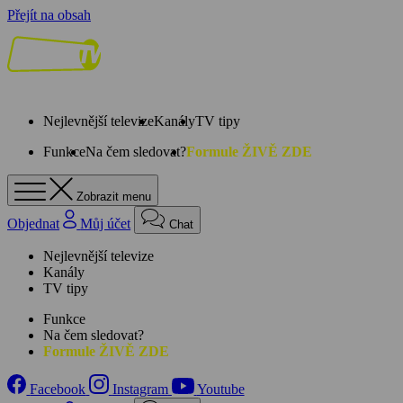
Přejít na obsah
Nejlevnější televize
Kanály
TV tipy
Funkce
Na čem sledovat?
Formule ŽIVĚ ZDE
Zobrazit menu
Objednat
Můj účet
Chat
Nejlevnější televize
Kanály
TV tipy
Funkce
Na čem sledovat?
Formule ŽIVĚ ZDE
Facebook
Instagram
Youtube