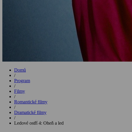
Domů
/
Program
/
Filmy
/
Romantické filmy
/
Dramatické filmy
/
Ledové ostří 4: Oheň a led