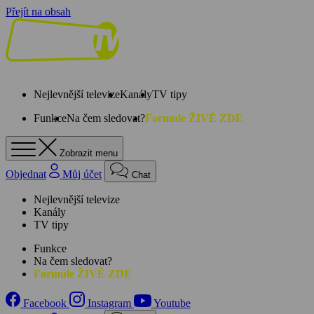
Přejít na obsah
Nejlevnější televize
Kanály
TV tipy
Funkce
Na čem sledovat?
Formule ŽIVĚ ZDE
Zobrazit menu
Objednat
Můj účet
Chat
Nejlevnější televize
Kanály
TV tipy
Funkce
Na čem sledovat?
Formule ŽIVĚ ZDE
Facebook
Instagram
Youtube