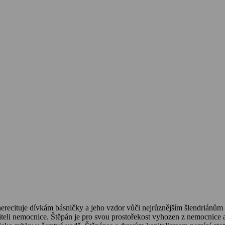
nerecituje dívkám básničky a jeho vzdor vůči nejrůznějším šlendriánům
diteli nemocnice. Štěpán je pro svou prostořekost vyhozen z nemocnice