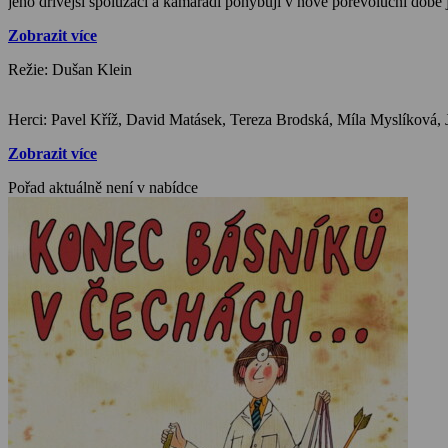
jeho dřívější spolužáci a kamarádi pohybují v nové porevoluční době
Zobrazit více
Režie: Dušan Klein
Zobrazit více
Pořad aktuálně není v nabídce