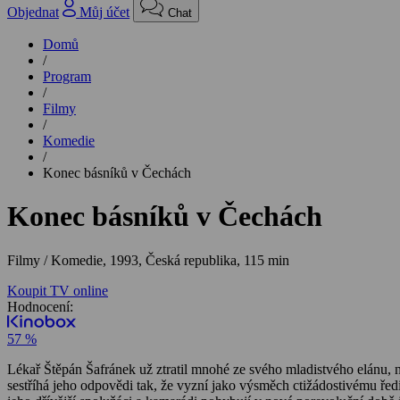
Objednat
Můj účet
Chat
Domů
/
Program
/
Filmy
/
Komedie
/
Konec básníků v Čechách
Konec básníků v Čechách
Filmy / Komedie,
1993, Česká republika, 115 min
Koupit TV online
Hodnocení:
57 %
Lékař Štěpán Šafránek už ztratil mnohé ze svého mladistvého elánu, 
sestříhá jeho odpovědi tak, že vyzní jako výsměch ctižádostivému ře