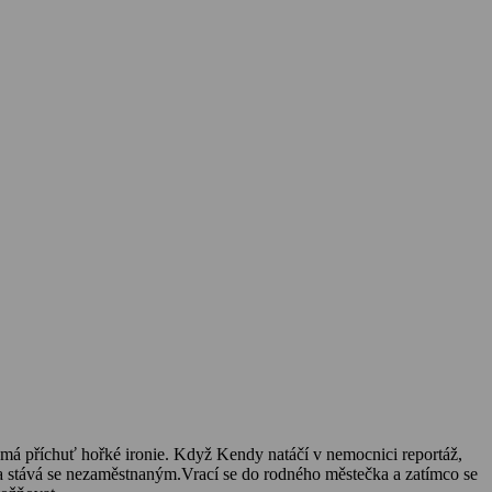
 má příchuť hořké ironie. Když Kendy natáčí v nemocnici reportáž,
 a stává se nezaměstnaným.Vrací se do rodného městečka a zatímco se