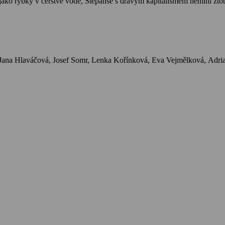
 jako rybky v čerstvé vodě, Štěpánse s dravým kapitalismem nemíní zto