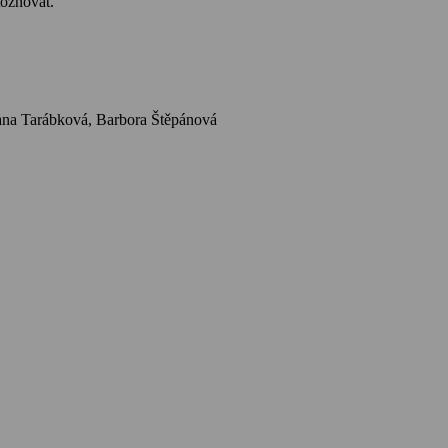
tožňovat.
Herci: Pavel Kříž, David Matásek, Tereza Brodská, Míla Myslíková, Jana Hlaváčová, Josef Somr, Lenka Kořínková, Eva Vejmělková, Adriana Tarábková, Barbora Štěpánová