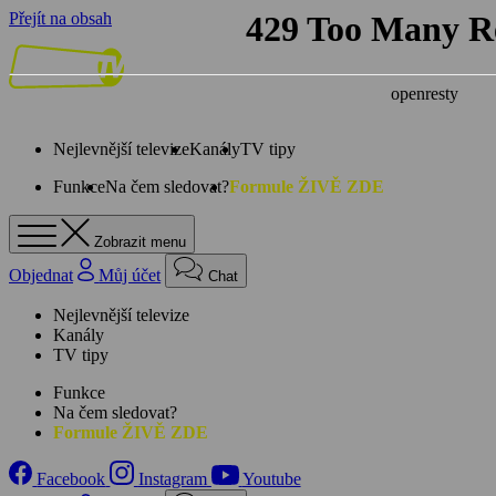
Přejít na obsah
Nejlevnější televize
Kanály
TV tipy
Funkce
Na čem sledovat?
Formule ŽIVĚ ZDE
Zobrazit menu
Objednat
Můj účet
Chat
Nejlevnější televize
Kanály
TV tipy
Funkce
Na čem sledovat?
Formule ŽIVĚ ZDE
Facebook
Instagram
Youtube