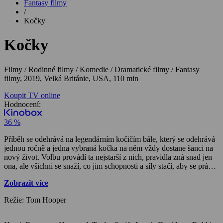
Fantasy filmy
/
Kočky
Kočky
Filmy / Rodinné filmy / Komedie / Dramatické filmy / Fantasy
filmy,
2019, Velká Británie, USA, 110 min
Koupit TV online
Hodnocení:
36 %
Příběh se odehrává na legendárním kočičím bále, který se odehrává
jednou ročně a jedna vybraná kočka na něm vždy dostane šanci na
nový život. Volbu provádí ta nejstarší z nich, pravidla zná snad jen
ona, ale všichni se snaží, co jim schopnosti a síly stačí, aby se právě
oni stali těmi vyvolenými.
Zobrazit více
Režie: Tom Hooper