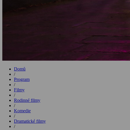
Domů
/
Program
/
Filmy
/
Rodinné filmy
/
Komedie
/
Dramatické filmy
/