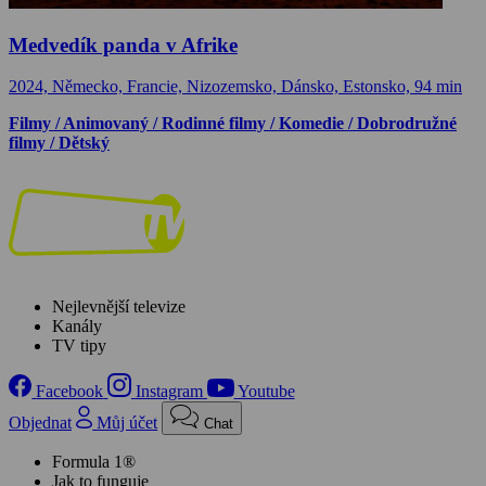
Medvedík panda v Afrike
2024, Německo, Francie, Nizozemsko, Dánsko, Estonsko, 94 min
Filmy / Animovaný / Rodinné filmy / Komedie / Dobrodružné
filmy / Dětský
Nejlevnější televize
Kanály
TV tipy
Facebook
Instagram
Youtube
Objednat
Můj účet
Chat
Formula 1®
Jak to funguje