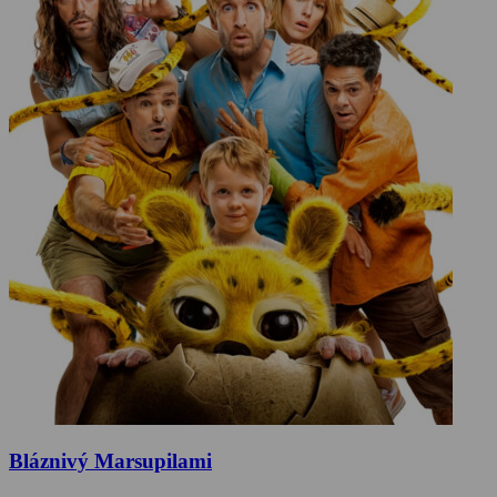
Bláznivý Marsupilami