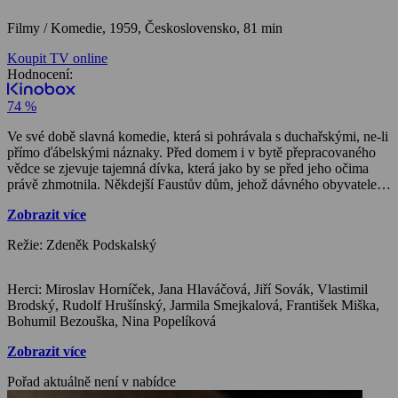
Filmy / Komedie,
1959, Československo, 81 min
Koupit TV online
Hodnocení:
74 %
Ve své době slavná komedie, která si pohrávala s duchařskými, ne-li
přímo ďábelskými náznaky. Před domem i v bytě přepracovaného
vědce se zjevuje tajemná dívka, která jako by se před jeho očima
právě zhmotnila. Někdejší Faustův dům, jehož dávného obyvatele si
měl pekelník odnést stropem, umocňuje roztomile strašidelné
Zobrazit více
zakotvení. Dívka si zpola zmateného muže odveze na výlet, ocitnou
se na vesnici i nedalekém zámku, kde způsobí mnohé zmatky. I
Režie: Zdeněk Podskalský
když nejvíce pozornosti získala ústřední dvojice vtipně zahraná
Miroslavem Horníčkem a Janou Hlaváčovou, mimořádné obliby
dosáhla i rázovitá dvojice vesnických brumlalů.
Herci: Miroslav Horníček, Jana Hlaváčová, Jiří Sovák, Vlastimil
Brodský, Rudolf Hrušínský, Jarmila Smejkalová, František Miška,
Bohumil Bezouška, Nina Popelíková
Zobrazit více
Pořad aktuálně není v nabídce