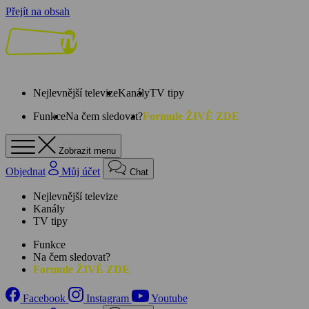
Přejít na obsah
Nejlevnější televize
Kanály
TV tipy
Funkce
Na čem sledovat?
Formule ŽIVĚ ZDE
Zobrazit menu
Objednat
Můj účet
Chat
Nejlevnější televize
Kanály
TV tipy
Funkce
Na čem sledovat?
Formule ŽIVĚ ZDE
Facebook
Instagram
Youtube