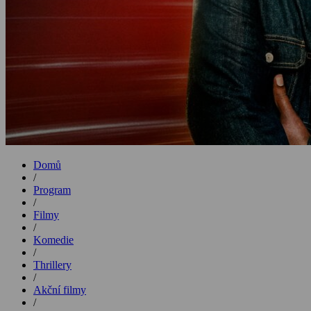
Domů
/
Program
/
Filmy
/
Komedie
/
Thrillery
/
Akční filmy
/