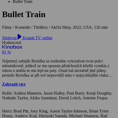
Bullet Train
Bullet Train
Filmy / Komedie / Thrillery / Akční filmy,
2022, USA, 126 min
Sledovat
Koupit TV online
Hodnocení:
81 %
Nájemný zabiják Beruška se rozhodne vykonávat svou práci
mírumilovně, jelikož se mu spousta předchozích kšeftů vymkla z
rukou a smůla se mu lepí na paty. Osud má nicméně jiné plány,
protože Beruška se při své nejnovější misi v nejrychlejším vlaku
světa dostane do křížku se smrtícími protivníky. Jejich cíle jsou
Zobrazit více
vzájemně propojené, a zároveň protichůdné. Konec trati je pouze
začátkem nepřetržité divoké a vzrušující jízdy napříč moderním
Režie: Andrea Manners, Jason Halley, Paul Barry, Kenji Doughty,
Japonskem
Nathalie Taylor, Akiko Izumitani, David Leitch, Antoine Fuqua
Herci: Brad Pitt, Joey King, Aaron Taylor-Johnson, Brian Tyree
Henry, Andrew Koji, Hiroyuki Sanada, Michael Shannon, Bad