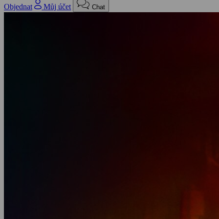
Objednat
Můj účet
Chat