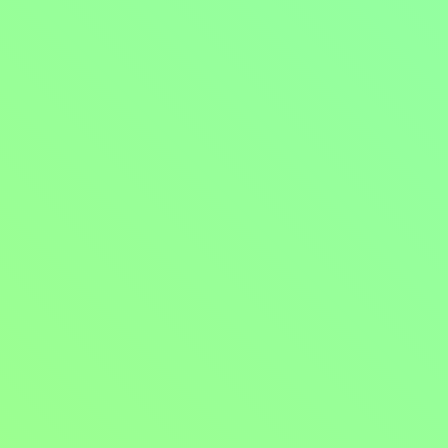
Mohlo by vás také bavit