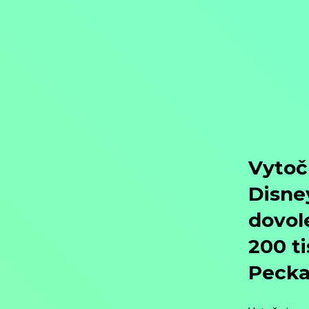
Objednat
Můj účet
Chat