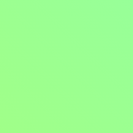
Mělčiny
2016, USA, 87 min