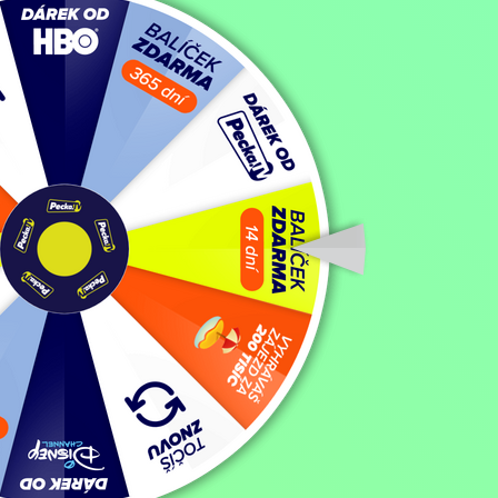
Filmy / Dramatické filmy,
1939, USA, 238 min
Koupit TV online
Hodnocení:
79 %
Dramatický milostný příběh Scarlett O’Harové a světáckého Rhetta But
že okouzluje i dnes díky silnému příběhu, velkolepé výpravě, krásn
Zobrazit více
Režie: Victor Fleming
Zobrazit více
Pořad aktuálně není v nabídce