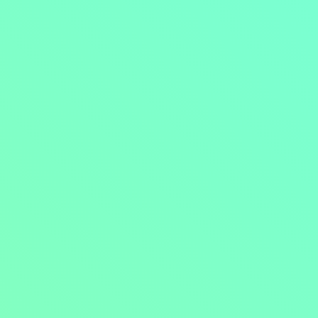
Přejít na obsah
Nejlevnější televize
Kanály
TV tipy
Funkce
Na čem sledovat?
Formule ŽIVĚ ZDE
Zobrazit menu
Objednat
Můj účet
Chat
Nejlevnější televize
Kanály
TV tipy
Funkce
Na čem sledovat?
Formule ŽIVĚ ZDE
Facebook
Instagram
Youtube