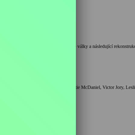
lera, odehrávající se v letech občanské války a následující rekonstru
é kameře i hereckým výkonům.