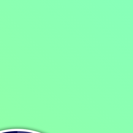
Domů
/
Program
/
Filmy
/
Dramatické filmy
/
Jih proti Severu
Jih proti Severu