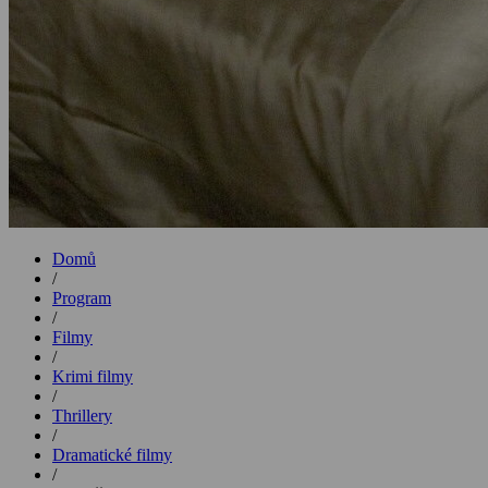
Domů
/
Program
/
Filmy
/
Krimi filmy
/
Thrillery
/
Dramatické filmy
/