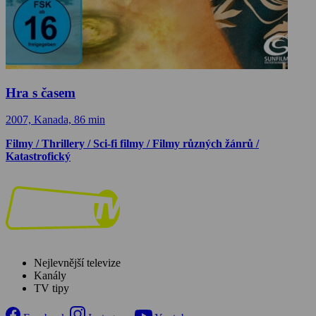
Hra s časem
2007, Kanada, 86 min
Filmy / Thrillery / Sci-fi filmy / Filmy různých žánrů /
Katastrofický
Nejlevnější televize
Kanály
TV tipy