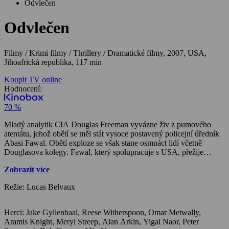
Odvlečen
Odvlečen
Filmy / Krimi filmy / Thrillery / Dramatické filmy,
2007, USA,
Jihoafrická republika, 117 min
Koupit TV online
Hodnocení:
70 %
Mladý analytik CIA Douglas Freeman vyvázne živ z pumového
atentátu, jehož obětí se měl stát vysoce postavený policejní úředník
Abasi Fawal. Obětí exploze se však stane osmnáct lidí včetně
Douglasova kolegy. Fawal, který spolupracuje s USA, přežije
nezraněn. Krátce poté je při návratu z velké konference zadržen na
Zobrazit více
letišti chemik Anwar El-Ibrahimi, který žije v Chicagu s těhotnou
americkou manželkou Isabellou, malým synem a starou matkou, s
Režie: Lucas Belvaux
níž jako pětiletý přišel do Ameriky z Egypta. Podle CIA na jeho
mobil několikrát volal terorista Rashid, podezřelý z atentátu na
Fawala. Všechny záznamy o jeho příletu jsou vymazány a on je, bez
Herci: Jake Gyllenhaal, Reese Witherspoon, Omar Metwally,
možnosti spojit se s právníkem či rodinou, odvezen na neznámé
Aramis Knight, Meryl Streep, Alan Arkin, Yigal Naor, Peter
místo, kde je uvězněn, vyslýchán, a když stále trvá na své nevině,