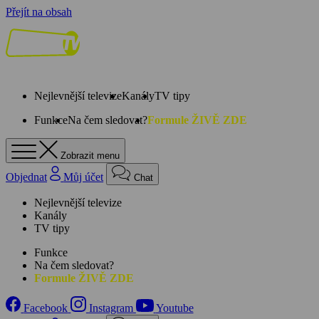
Přejít na obsah
Nejlevnější televize
Kanály
TV tipy
Funkce
Na čem sledovat?
Formule ŽIVĚ ZDE
Zobrazit menu
Objednat
Můj účet
Chat
Nejlevnější televize
Kanály
TV tipy
Funkce
Na čem sledovat?
Formule ŽIVĚ ZDE
Facebook
Instagram
Youtube