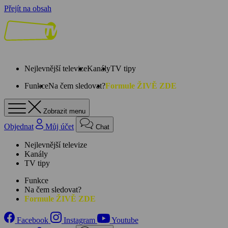
Přejít na obsah
Nejlevnější televize
Kanály
TV tipy
Funkce
Na čem sledovat?
Formule ŽIVĚ ZDE
Zobrazit menu
Objednat
Můj účet
Chat
Nejlevnější televize
Kanály
TV tipy
Funkce
Na čem sledovat?
Formule ŽIVĚ ZDE
Facebook
Instagram
Youtube