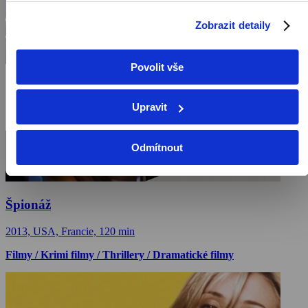
Zobrazit detaily
Povolit vše
Upravit
Odmítnout
Špionáž
2013, USA, Francie, 120 min
Filmy / Krimi filmy / Thrillery / Dramatické filmy