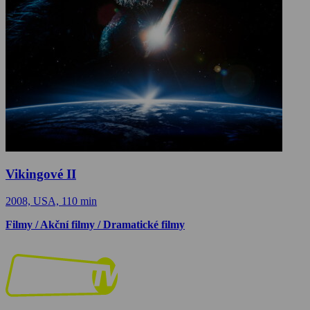
Vikingové II
2008, USA, 110 min
Filmy / Akční filmy / Dramatické filmy