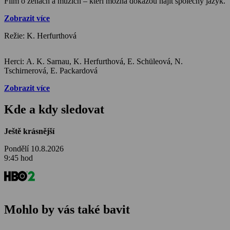
Film o ženách a mužích – kteří možná dokážou najít společný jazyk.
Zobrazit více
Režie: K. Herfurthová
Herci: A. K. Sarnau, K. Herfurthová, E. Schüleová, N.
Tschirnerová, E. Packardová
Zobrazit více
Kde a kdy sledovat
Ještě krásnější
Pondělí 10.8.2026
9:45 hod
Mohlo by vás také bavit