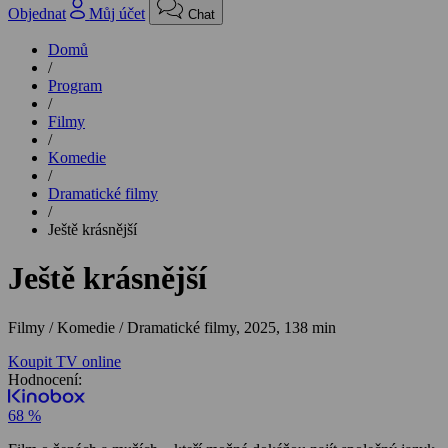
Objednat
Můj účet
Chat
Domů
/
Program
/
Filmy
/
Komedie
/
Dramatické filmy
/
Ještě krásnější
Ještě krásnější
Filmy / Komedie / Dramatické filmy,
2025, 138 min
Koupit TV online
Hodnocení:
68 %