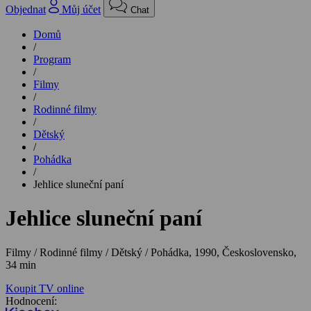
Objednat
Můj účet
Chat
Domů
/
Program
/
Filmy
/
Rodinné filmy
/
Dětský
/
Pohádka
/
Jehlice sluneční paní
Jehlice sluneční paní
Filmy / Rodinné filmy / Dětský / Pohádka,
1990, Československo,
34 min
Koupit TV online
Hodnocení: