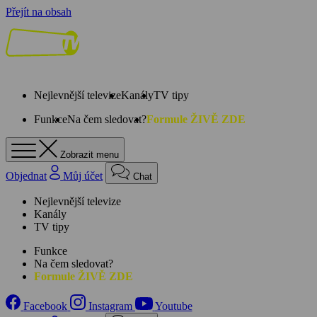
Přejít na obsah
Nejlevnější televize
Kanály
TV tipy
Funkce
Na čem sledovat?
Formule ŽIVĚ ZDE
Zobrazit menu
Objednat
Můj účet
Chat
Nejlevnější televize
Kanály
TV tipy
Funkce
Na čem sledovat?
Formule ŽIVĚ ZDE
Facebook
Instagram
Youtube