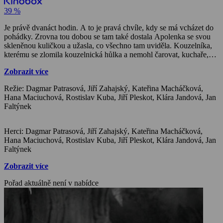
39 %
Je právě dvanáct hodin. A to je pravá chvíle, kdy se má vcházet do
pohádky. Zrovna tou dobou se tam také dostala Apolenka se svou
skleněnou kuličkou a užasla, co všechno tam uviděla. Kouzelníka,
kterému se zlomila kouzelnická hůlka a nemohl čarovat, kuchaře,
který dával do koláčů místo mléka ocet, vítr, který měl rýmu a
Zobrazit více
záludnou vílu Hromnici, která tu pěkně řádila. Ale hlavně poznala
sluneční paní a tu poznáte i Vy.
Režie: Dagmar Patrasová, Jiří Zahajský, Kateřina Macháčková,
Hana Maciuchová, Rostislav Kuba, Jiří Pleskot, Klára Jandová, Jan
Faltýnek
Herci: Dagmar Patrasová, Jiří Zahajský, Kateřina Macháčková,
Hana Maciuchová, Rostislav Kuba, Jiří Pleskot, Klára Jandová, Jan
Faltýnek
Zobrazit více
Pořad aktuálně není v nabídce