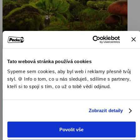
Mazel a tajemství lesa
Tato webová stránka používá cookies
2021, Česká republika, Německo, Slovensko, 82 min
Sypeme sem cookies, aby byl web i reklamy přesně tvůj
styl. 🍪 Info o tom, co u nás sleduješ, sdílíme s partnery,
Filmy / Rodinné filmy / Dětský
kteří si to spojí s tím, co už o tobě vědí odjinud.
Zobrazit detaily
Povolit vše