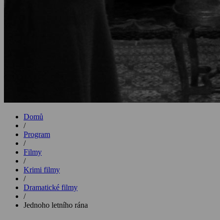
Domů
/
Program
/
Filmy
/
Krimi filmy
/
Dramatické filmy
/
Jednoho letního rána