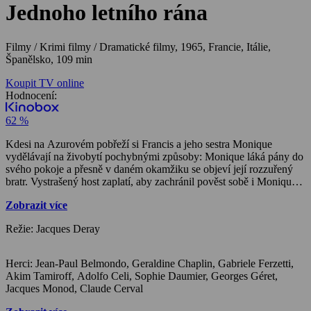
Jednoho letního rána
Filmy / Krimi filmy / Dramatické filmy,
1965, Francie, Itálie,
Španělsko, 109 min
Koupit TV online
Hodnocení:
62 %
Kdesi na Azurovém pobřeží si Francis a jeho sestra Monique
vydělávají na živobytí pochybnými způsoby: Monique láká pány do
svého pokoje a přesně v daném okamžiku se objeví její rozzuřený
bratr. Vystrašený host zaplatí, aby zachránil pověst sobě i Monique,
a prchá. V jednu chvíli toho mají oba dost a přijmou nabídku
Zobrazit více
gangstera, který se chystá ve Španělsku unést dceru bohatého
Američana. Její otec jistě zaplatí vysoké výkupné. Únos se podaří
Režie: Jacques Deray
celkem snadno a únosci se i se svým rukojmí ukryjí na chatě v
horách. Její majitel, významný malíř, se stává nedobrovolným
vyjednávačem o výkupné. Gangsteři totiž zadržují jeho ženu a dítě.
Herci: Jean-Paul Belmondo, Geraldine Chaplin, Gabriele Ferzetti,
Ale situace se začíná komplikovat.
Akim Tamiroff, Adolfo Celi, Sophie Daumier, Georges Géret,
Jacques Monod, Claude Cerval