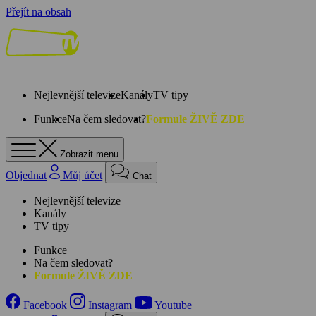
Přejít na obsah
Nejlevnější televize
Kanály
TV tipy
Funkce
Na čem sledovat?
Formule ŽIVĚ ZDE
Zobrazit menu
Objednat
Můj účet
Chat
Nejlevnější televize
Kanály
TV tipy
Funkce
Na čem sledovat?
Formule ŽIVĚ ZDE
Facebook
Instagram
Youtube