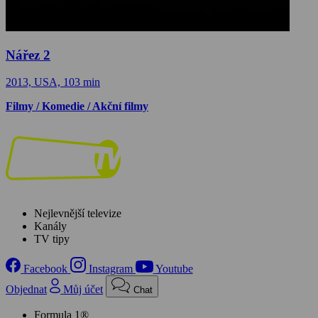
Nářez 2
2013, USA, 103 min
Filmy / Komedie / Akční filmy
Nejlevnější televize
Kanály
TV tipy
Facebook
Instagram
Youtube
Objednat
Můj účet
Chat
Formula 1®