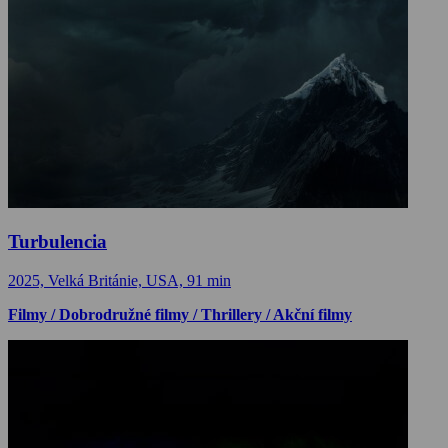
Turbulencia
2025, Velká Británie, USA, 91 min
Filmy / Dobrodružné filmy / Thrillery / Akční filmy