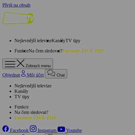
Přejít na obsah
Nejlevnější televize
Kanály
TV tipy
Funkce
Na čem sledovat?
Formule ŽIVĚ ZDE
Zobrazit menu
Objednat
Můj účet
Chat
Nejlevnější televize
Kanály
TV tipy
Funkce
Na čem sledovat?
Formule ŽIVĚ ZDE
Facebook
Instagram
Youtube