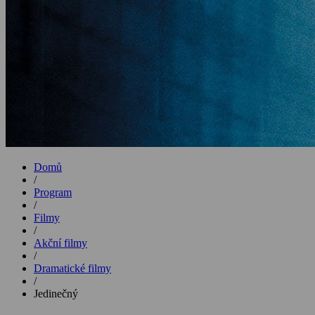
Domů
/
Program
/
Filmy
/
Akční filmy
/
Dramatické filmy
/
Jedinečný