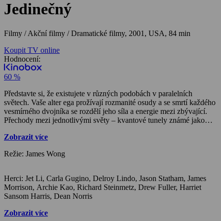
Jedinečný
Filmy / Akční filmy / Dramatické filmy,
2001, USA, 84 min
Koupit TV online
Hodnocení:
60 %
Představte si, že existujete v různých podobách v paralelních
světech. Vaše alter ega prožívají rozmanité osudy a se smrtí každého
vesmírného dvojníka se rozdělí jeho síla a energie mezi zbývající.
Přechody mezi jednotlivými světy – kvantové tunely známé jako
červí díry – hlídají speciální agenti multiversa. Jeden z nich, bývalý
Zobrazit více
agent Yulaw, už zničil v paralelních světech 123 svých
alternativních životů. Už zbývá jen poslední dvojče na Zemi,
Režie: James Wong
uznávaný veterán losangeleského policejního oddělení Gabe. Jeho
život, spokojené manželství i čest se ocitnou v troskách, když Yulaw
vnikne do jeho světa, hnaný touhou stát se nejmocnějším,
Herci: Jet Li, Carla Gugino, Delroy Lindo, Jason Statham, James
neporazitelným jedinečným. Křehká rovnováha vesmíru je
Morrison, Archie Kao, Richard Steinmetz, Drew Fuller, Harriet
ohrožena, osudová bitva mezi dobrem a zlem vrcholí.
Sansom Harris, Dean Norris
Zobrazit více