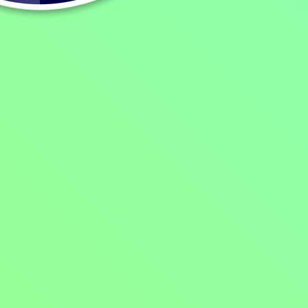
Lego Friends: Nová kapitola – Nové začátky
2023, USA, 45 min
Filmy / Animovaný / Rodinné filmy / Dětský