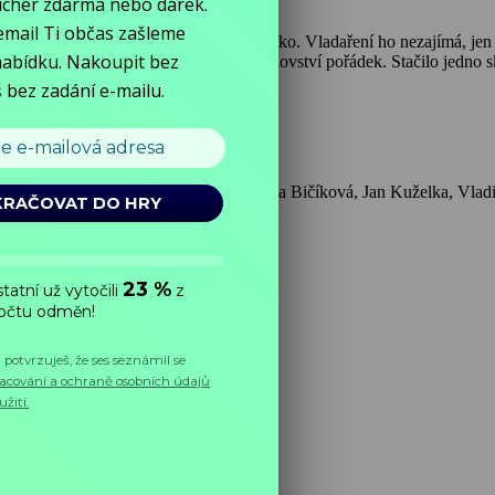
, čeká, až mu v sadě vyroste zlaté jablko. Vladaření ho nezajímá, jen to
rdíčka. Až babka Grešlička udělala v království pořádek. Stačilo jedno 