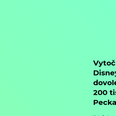
Objednat
Můj účet
Chat
Domů
/
Program
/
Filmy
/
Rodinné filmy
/
Dětský
/
Pohádka
/
Jablíčko se dokoulelo
Jablíčko se dokoulelo
Filmy / Rodinné filmy / Dětský / Pohádka,
1977, Československo, 38
Koupit TV online
Hodnocení: