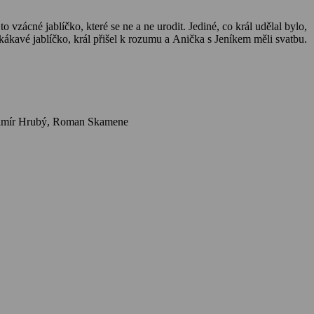
 vzácné jablíčko, které se ne a ne urodit. Jediné, co král udělal bylo,
skákavé jablíčko, král přišel k rozumu a Anička s Jeníkem měli svatbu.
Herci: Zdeněk Řehoř, Libuše Šafránková, Svatopluk Skopal, Marie Rosůlková, Lubomír Kostelka, Magdalena Bičíková, Jan Kuželka, Vladimír Hrubý, Roman Skamene