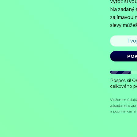
55 %
Králové mívají všelijaké nápady a ten, kterého najdete v dnešní pohádce
že dal zavřít do věže sadaře Jeníka, který padl princezně Aničce do s
Zobrazit více
Režie: Jiří Adamec
Zobrazit více
Pořad aktuálně není v nabídce