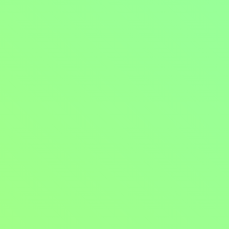
Asterix a Obelix: Ríša stredu
2023, Francie, Belgie, 112 min
Filmy / Rodinné filmy / Komedie / Dobrodružné filmy / Dětský