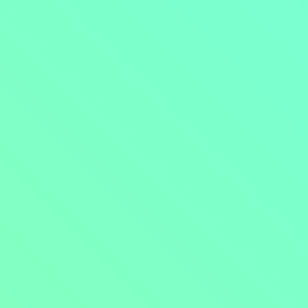
Přejít na obsah
Nejlevnější televize
Kanály
TV tipy
Funkce
Na čem sledovat?
Formule ŽIVĚ ZDE
Zobrazit menu
Objednat
Můj účet
Chat
Nejlevnější televize
Kanály
TV tipy
Funkce
Na čem sledovat?
Formule ŽIVĚ ZDE
Facebook
Instagram
Youtube