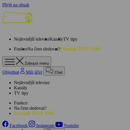
Přejít na obsah
Nejlevnější televize
Kanály
TV tipy
Funkce
Na čem sledovat?
Formule ŽIVĚ ZDE
Zobrazit menu
Objednat
Můj účet
Chat
Nejlevnější televize
Kanály
TV tipy
Funkce
Na čem sledovat?
Formule ŽIVĚ ZDE
Facebook
Instagram
Youtube