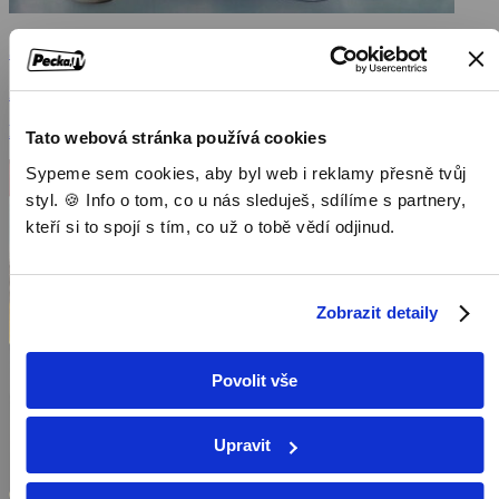
Jump street 21
2012, USA, 109 min
Filmy / Komedie / Akční filmy
Tato webová stránka používá cookies
Sypeme sem cookies, aby byl web i reklamy přesně tvůj
styl. 🍪 Info o tom, co u nás sleduješ, sdílíme s partnery,
kteří si to spojí s tím, co už o tobě vědí odjinud.
Zobrazit detaily
Povolit vše
Upravit