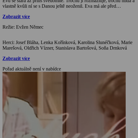
Evu se stará až příliš svědomitě. Trochu ji rozmazluje, trochu hlídá a
vlastně kvůli ní se s Danou ještě neoženil. Eva má ale před
maturitou, prožívá první lásku a tou přílišnou péčí trpí. Problémy
Zobrazit více
nastanou ve chvíli, když dá Dana doktorovi ultimátum: buď sňatek,
nebo rozchod. Že komedie nakonec skončí svatbou, je nasnadě, ale
Režie: Evžen Němec
zásluhu má na tom jak doktorova přítelkyně, tak jeho dcera.
Mladou Evu si s chutí zahrála Lenka Kořínková, která nedávno
oslavila své životní jubileum.
Herci: Josef Bláha, Lenka Kořínková, Karolina Slunéčková, Marie
Marešová, Oldřich Vízner, Stanislava Bartošová, Soňa Drnková
Zobrazit více
Pořad aktuálně není v nabídce