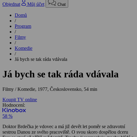
Objednat
Můj účet
Chat
Domů
/
Program
/
Filmy
/
Komedie
/
Já bych se tak ráda vdávala
Já bych se tak ráda vdávala
Filmy / Komedie,
1977, Československo, 54 min
Koupit TV online
Hodnocení:
58 %
Doktor Brdečka je vdovec a má již devět let poměr se zdravotní
sestrou Danou ze svého pracoviště. O svou skoro dospělou dceru