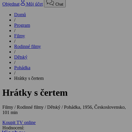
Objednat
Můj účet
Chat
Domů
/
Program
/
Filmy
/
Rodinné filmy
/
Dětský
/
Pohádka
/
Hrátky s čertem
Hrátky s čertem
Filmy / Rodinné filmy / Dětský / Pohádka,
1956, Československo,
101 min
Koupit TV online
Hodnocení: