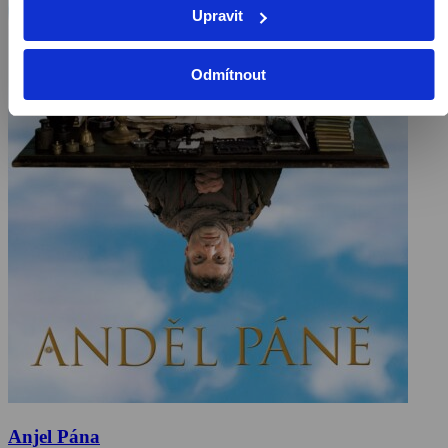
Upravit
Odmítnout
Anjel Pána