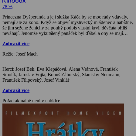
78 %
Princezna Dyšperanda a její služka Káča by se moc rády vdávaly,
nemají ale za koho. Když se objeví myslivecký mládenec a nabídne,
že jim sežene ženichy za pouhý podpis vlastní krví, děvčata příliš
neváhají. Jenomže vykutálený panáček byl ďábel a ony se mají
smažit v pekle! Naštěstí je tu ještě vysloužilý voják Martin Kabát,
Zobrazit více
který se nebojí ani čerta a nehodlá mu ty dvě nevinné duše nechat
jen tak.
Režie: Josef Mach
Herci: Josef Bek, Eva Klepáčová, Alena Vránová, František
Smolík, Jaroslav Vojta, Bohuš Záhorský, Stanislav Neumann,
František Filipovský, Josef Vinklář
Zobrazit více
Pořad aktuálně není v nabídce