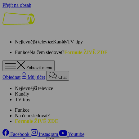
Přejít na obsah
Nejlevnější televize
Kanály
TV tipy
Funkce
Na čem sledovat?
Formule ŽIVĚ ZDE
Zobrazit menu
Objednat
Můj účet
Chat
Nejlevnější televize
Kanály
TV tipy
Funkce
Na čem sledovat?
Formule ŽIVĚ ZDE
Facebook
Instagram
Youtube