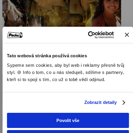
Ali Baba a čtyřicet loupežníků
Tato webová stránka používá cookies
2007, Francie, 90 min
Sypeme sem cookies, aby byl web i reklamy přesně tvůj
Filmy / Rodinné filmy / Dětský / Pohádka
styl. 🍪 Info o tom, co u nás sleduješ, sdílíme s partnery,
kteří si to spojí s tím, co už o tobě vědí odjinud.
Zobrazit detaily
Povolit vše