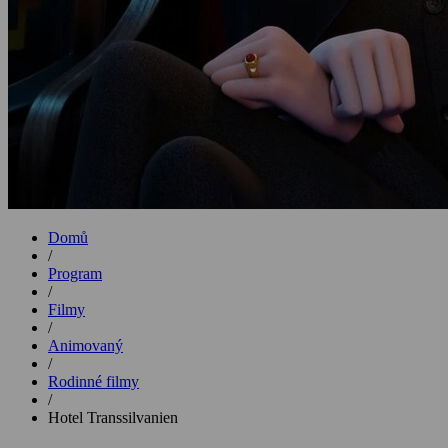
Domů
/
Program
/
Filmy
/
Animovaný
/
Rodinné filmy
/
Hotel Transsilvanien