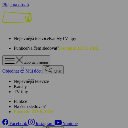
Přejít na obsah
Nejlevnější televize
Kanály
TV tipy
Funkce
Na čem sledovat?
Formule ŽIVĚ ZDE
Zobrazit menu
Objednat
Můj účet
Chat
Nejlevnější televize
Kanály
TV tipy
Funkce
Na čem sledovat?
Formule ŽIVĚ ZDE
Facebook
Instagram
Youtube