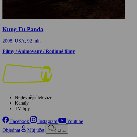
Kung Fu Panda
2008, USA, 92 min
Filmy / Animovaný / Rodinné filmy
Nejlevnější televize
Kanály
TV tipy
Facebook
Instagram
Youtube
Objednat
Můj účet
Chat