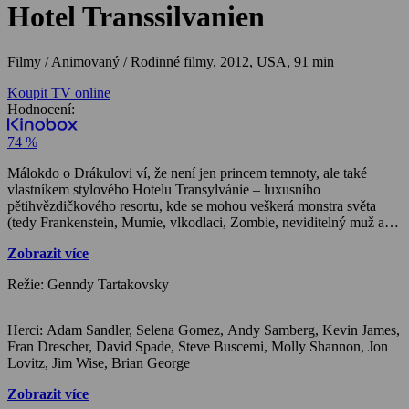
Hotel Transsilvanien
Filmy / Animovaný / Rodinné filmy,
2012, USA, 91 min
Koupit TV online
Hodnocení:
74 %
Málokdo o Drákulovi ví, že není jen princem temnoty, ale také
vlastníkem stylového Hotelu Transylvánie – luxusního
pětihvězdičkového resortu, kde se mohou veškerá monstra světa
(tedy Frankenstein, Mumie, vlkodlaci, Zombie, neviditelný muž a
spousta dalších) dostat daleko od všech a být jen sami sebou v
Zobrazit více
bezpečném prostředí bez lidí. Ale pro Drákulu existuje ještě daleko
důležitější důvod, proč držet obyčejné smrtelníky dál od Hotelu
Režie: Genndy Tartakovsky
Transylvánie: aby ochránil Mavis, svoji milovanou náctiletou dceru.
Jako většina teenagerů i Mavis chce opustit hnízdo a prozkoumávat
velký svět za hranicemi hotelu. Jenže to je myšlenka, která Drákulu
Herci: Adam Sandler, Selena Gomez, Andy Samberg, Kevin James,
skutečně děsí A navíc se blíží termín, kdy se budou ve velkém stylu
Fran Drescher, David Spade, Steve Buscemi, Molly Shannon, Jon
slavit narozeniny jeho milované Mavis, a v hotelu se nečekaně
Lovitz, Jim Wise, Brian George
objeví člověk…
Zobrazit více