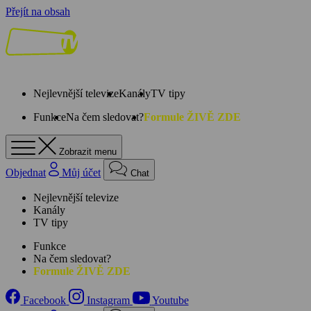
Přejít na obsah
Nejlevnější televize
Kanály
TV tipy
Funkce
Na čem sledovat?
Formule ŽIVĚ ZDE
Zobrazit menu
Objednat
Můj účet
Chat
Nejlevnější televize
Kanály
TV tipy
Funkce
Na čem sledovat?
Formule ŽIVĚ ZDE
Facebook
Instagram
Youtube