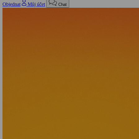
Objednat
Můj účet
Chat