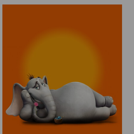
závisí na tom, zda se slonovi podaří překonat nástrahy džungle a
pomůže Kdovíkům najít nový domov.