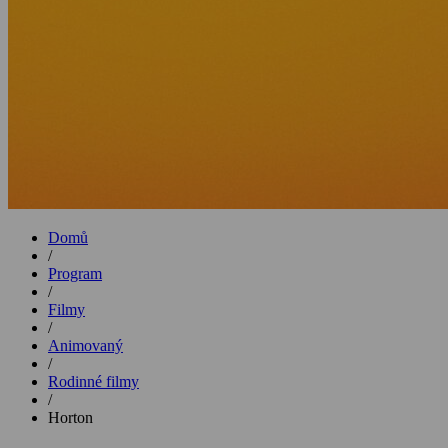
Domů
/
Program
/
Filmy
/
Animovaný
/
Rodinné filmy
/
Horton