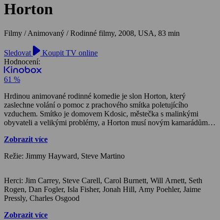
Horton
Filmy / Animovaný / Rodinné filmy,
2008, USA, 83 min
Sledovat
Koupit TV online
Hodnocení:
61 %
Hrdinou animované rodinné komedie je slon Horton, který
zaslechne volání o pomoc z prachového smítka poletujícího
vzduchem. Smítko je domovem Kdosic, městečka s malinkými
obyvateli a velikými problémy, a Horton musí novým kamarádům
pomoci. Tvůrci Doby ledové přicházejí se zbrusu novým
Zobrazit více
pohádkovým příběhem pro děti i dospělé. Horton je celkem
normální slon v dobré fyzické i psychické kondici, a tak ho
Režie: Jimmy Hayward, Steve Martino
překvapí, když mu pod nos spadne smítko prachu, které mluví.
Nejprve se domnívá, že se prostě zbláznil, jenže dotyčné smítko
mluví doopravdy. Je v něm totiž ukryté městečko Kdosice, v němž
Herci: Jim Carrey, Steve Carell, Carol Burnett, Will Arnett, Seth
žijí maličkatí Kdovíci. Patří k nim i starosta, který má několik
Rogen, Dan Fogler, Isla Fisher, Jonah Hill, Amy Poehler, Jaime
desítek roztomilých dcer, vede spokojený život a čeká ho velkolepá
Pressly, Charles Osgood
oslava stoletého výročí městečka. A je také jediný, kdo Hortona
slyší. I starosta si zpočátku myslí, že mu přeskočilo, ale naštěstí včas
Zobrazit více
pochopí, že Kdosice jsou ve vážném ohrožení. Jejich osud teď