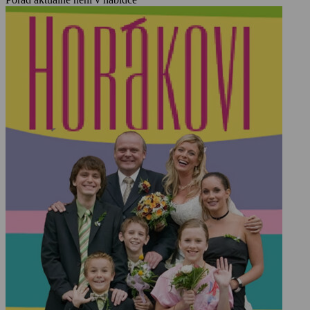
ochránkyní zvířat. A nesmíme zapomenout na Zdenu, matku Lucie,
která je stejně jako její dcera dámou z dobré rodiny. Tedy z „lepší“,
než je ta Janova… alespoň z jejího pohledu. Každý z následujících
dílů je vždy otevřen vnitřním komentářem nejmladšího z Janových
synů Kuby.