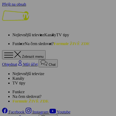
Přejít na obsah
Nejlevnější televize
Kanály
TV tipy
Funkce
Na čem sledovat?
Formule ŽIVĚ ZDE
Zobrazit menu
Objednat
Můj účet
Chat
Nejlevnější televize
Kanály
TV tipy
Funkce
Na čem sledovat?
Formule ŽIVĚ ZDE
Facebook
Instagram
Youtube