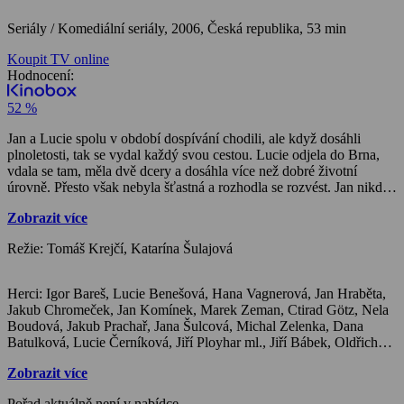
Seriály / Komediální seriály,
2006, Česká republika, 53 min
Koupit TV online
Hodnocení:
52 %
Jan a Lucie spolu v období dospívání chodili, ale když dosáhli
plnoletosti, tak se vydal každý svou cestou. Lucie odjela do Brna,
vdala se tam, měla dvě dcery a dosáhla více než dobré životní
úrovně. Přesto však nebyla šťastná a rozhodla se rozvést. Jan nikdy
ze čtvrti, kde od mládí žil, neodešel. Před pěti lety ovdověl a od té
Zobrazit více
doby se musí sám starat o své tři syny. Jan a Lucie se náhodou po
letech setkají. Oba cítí, že láska mezi nimi nikdy nevyprchala, a tak
Režie: Tomáš Krejčí, Katarína Šulajová
se rozhodnou společně vytvořit novou rodinu. Svatba je výchozím
bodem, který otevírá příběh celého seriálu. Na obřadu a hostině se
seznámíme se všemi hlavními i vedlejšími protagonisty. Jako jsou
Herci: Igor Bareš, Lucie Benešová, Hana Vagnerová, Jan Hraběta, Jakub Chromeček, Jan Komínek, Marek Zeman, Ctirad Götz, Nela Boudová, Jakub Prachař, Jana Šulcová, Michal Zelenka, Dana Batulková, Lucie Černíková, Jiří Ployhar ml., Jiří Bábek, Oldřich Navrátil, Markéta Coufalová, Pavel Vondruška, Jan Kašpar, Eva Jiroušková, Milan Enčev, Martin Učík, Norbert Lichý, Václav Marhoul, Kateřina Lojdová, Miloň Čepelka, Tomáš Krejčí, Pavla Tomicová, Lada Jelínková, Bořivoj Navrátil, Pavel Nový, Karel Janák, Dany Mesároš, Otakar Brousek ml., Jana Bernášková, Daniel Rous, Jiří Maria Sieber, Irena Máchová, Marek Galló, Lukáš Jůza,
Janovi synové. Nejstarší Tomáš, který má do dospělosti už jen
krůček. Prostřední Ondřej je rozený rošťák a nejmladší Kuba zatím
vše pozoruje ze své dětské perspektivy. Je tu i Janův bratr Stanislav,
který spolu s Janem provozuje malou rodinou hospůdku U Horáků,
kde mají ty nejlepší pivní klobásky. Vedle Lucie stojí její dvě dcery
Zobrazit více
Tereza a Eva. Evě chybí jen o něco málo větší krůček do dospělosti
než Tomášovi. Mladší Tereza je zapřísáhlou vegetariánkou a
Pořad aktuálně není v nabídce