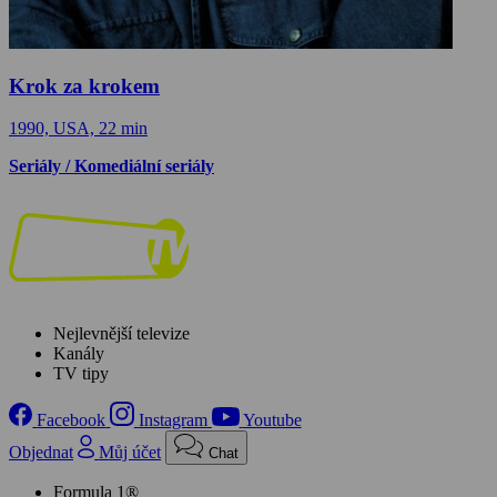
Krok za krokem
1990, USA, 22 min
Seriály / Komediální seriály
Nejlevnější televize
Kanály
TV tipy
Facebook
Instagram
Youtube
Objednat
Můj účet
Chat
Formula 1®