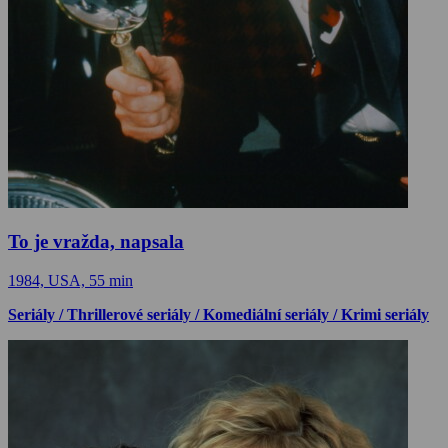
To je vražda, napsala
1984, USA, 55 min
Seriály / Thrillerové seriály / Komediální seriály / Krimi seriály