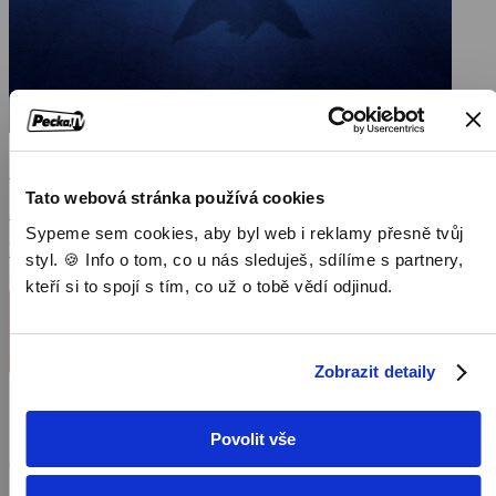
100% vlk
Tato webová stránka používá cookies
2020, Austrálie, Belgie, 96 min
Sypeme sem cookies, aby byl web i reklamy přesně tvůj
Filmy / Animovaný / Rodinné filmy / Dětský / Fantasy filmy
styl. 🍪 Info o tom, co u nás sleduješ, sdílíme s partnery,
kteří si to spojí s tím, co už o tobě vědí odjinud.
Zobrazit detaily
Povolit vše