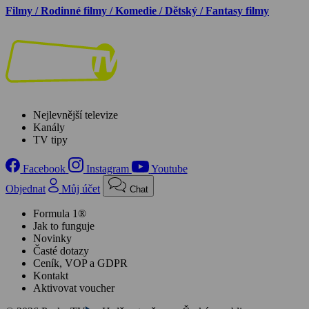
Filmy / Rodinné filmy / Komedie / Dětský / Fantasy filmy
Nejlevnější televize
Kanály
TV tipy
Facebook
Instagram
Youtube
Objednat
Můj účet
Chat
Formula 1®
Jak to funguje
Novinky
Časté dotazy
Ceník, VOP a GDPR
Kontakt
Aktivovat voucher