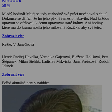
58 %
Mladý hodinář Matěj se tedy rozhodně své práci nevěnoval s chutí.
Dokonce se dá říci, že ho jeho pěkné řemeslo nebavilo. Nad každou
opravou se ofrňoval, k čemu opravovat staré krámy. Ani hodiny,
které mu do krámu nosila jeho milovaná Rózička, aby své tetě
dokázala, že ji Matěj uživí, až se vezmou, mu nestály za trochu
Zobrazit více
námahy. Ale teta už byla dávno rozhodnutá, že svou neteř lenivému
mládenci nedá. Zrovna, když to přišla Matějovi říct, objevil se v
Režie: V. Janečková
krámku vznešený zákazník. Dal si u Matěje opravit vzácné hodiny,
které přestaly odbíjet třináctou hodinu. Jak si s nimi poradil a co
znamenala v jeho životě třináctá hodina, vypráví pohádka Květy
Herci: Ondřej Havelka, Veronika Gajerová, Blažena Holišová, Petr
Kuršové.
Štěpánek, Milan Stehlík, Ladislav Mrkvička, Jana Preissová, Rudolf
Jelínek
Zobrazit více
Pořad aktuálně není v nabídce