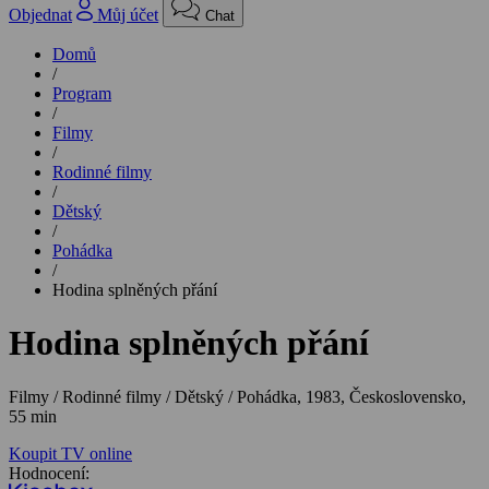
Objednat
Můj účet
Chat
Domů
/
Program
/
Filmy
/
Rodinné filmy
/
Dětský
/
Pohádka
/
Hodina splněných přání
Hodina splněných přání
Filmy / Rodinné filmy / Dětský / Pohádka,
1983, Československo,
55 min
Koupit TV online
Hodnocení: