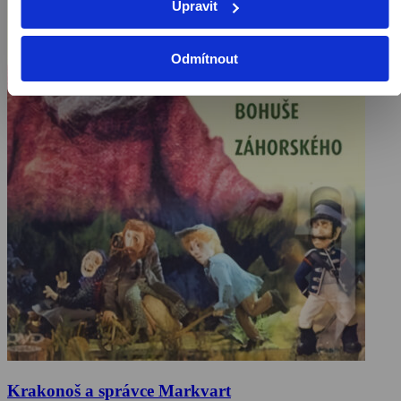
Upravit
Odmítnout
Krakonoš a správce Markvart