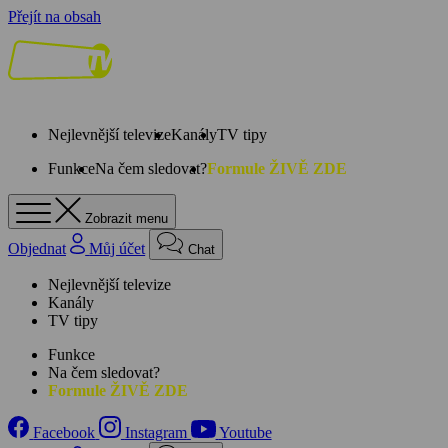
Přejít na obsah
Nejlevnější televize
Kanály
TV tipy
Funkce
Na čem sledovat?
Formule ŽIVĚ ZDE
Zobrazit menu
Objednat
Můj účet
Chat
Nejlevnější televize
Kanály
TV tipy
Funkce
Na čem sledovat?
Formule ŽIVĚ ZDE
Facebook
Instagram
Youtube