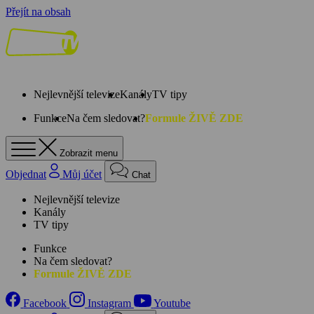
Přejít na obsah
Nejlevnější televize
Kanály
TV tipy
Funkce
Na čem sledovat?
Formule ŽIVĚ ZDE
Zobrazit menu
Objednat
Můj účet
Chat
Nejlevnější televize
Kanály
TV tipy
Funkce
Na čem sledovat?
Formule ŽIVĚ ZDE
Facebook
Instagram
Youtube