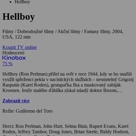
Hellboy
Hellboy
Filmy / Dobrodružné filmy / Akční filmy / Fantasy filmy,
2004,
USA, 122 min
Koupit TV online
Hodnocení:
75 %
Hellboy (Ron Perlman) přišel na svět v roce 1944, kdy se ho snažili
využít spřeženci pekla v nacistických službách – nesmrtelný Grigorij
Rasputin (Karel Roden), gestapačka Ilsa a maskovaný zabiják
Kroenen. Jenže malého ďáblíka získal mladý doktor Broom,
pracující pro Američany. Nyní je dospělý Hellboy ukrýván v přísně
Zobrazit více
tajném Broomově Úřadu pro výzkum paranormálních jevů. Spolu s
vysoce inteligentním žabím mužem Sapienem a s dívkou Liz jsou
Režie: Guillermo del Toro
využíváni při mimořádných operacích FBI. Jenže trojice pekelných
vyslanců se vrací dokončit své dílo a Hellboy musí v boji proti nim
prokázat svou „lidskou stránku“, kterou mu vtikl jeho stvořitel,
Herci: Ron Perlman, John Hurt, Selma Blair, Rupert Evans, Karel
profesor Broom. Vědec tuší, co světu hrozí, a ví, že brzy zemře.
Roden, Jeffrey Tambor, Doug Jones, Brian Steele, Biddy Hodson,
Proto najde zachránce, mladého agenta FBI Johna Myerse…