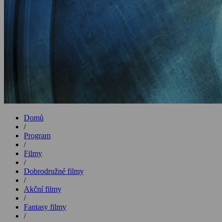
Domů
/
Program
/
Filmy
/
Dobrodružné filmy
/
Akční filmy
/
Fantasy filmy
/