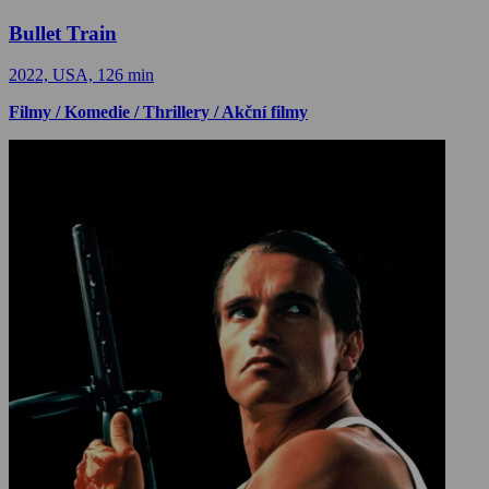
Bullet Train
2022, USA, 126 min
Filmy / Komedie / Thrillery / Akční filmy