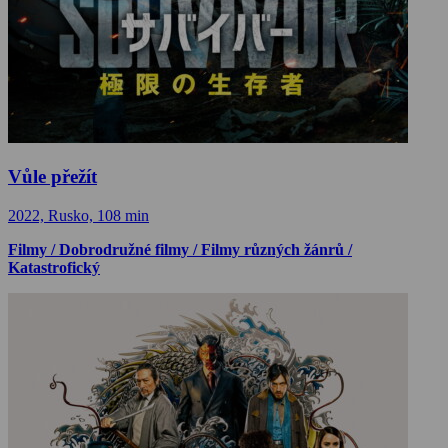
Vůle přežít
2022, Rusko, 108 min
Filmy / Dobrodružné filmy / Filmy různých žánrů /
Katastrofický