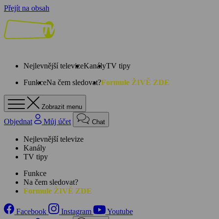
Přejít na obsah
Nejlevnější televize
Kanály
TV tipy
Funkce
Na čem sledovat?
Formule ŽIVĚ ZDE
Zobrazit menu
Objednat
Můj účet
Chat
Nejlevnější televize
Kanály
TV tipy
Funkce
Na čem sledovat?
Formule ŽIVĚ ZDE
Facebook
Instagram
Youtube