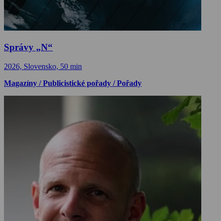
Správy „N“
2026, Slovensko, 50 min
Magazíny / Publicistické pořady / Pořady