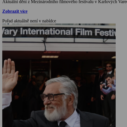
Aktuální dění z Mezinárodního filmového festivalu v Karlových Va
Zobrazit více
Pořad aktuálně není v nabídce