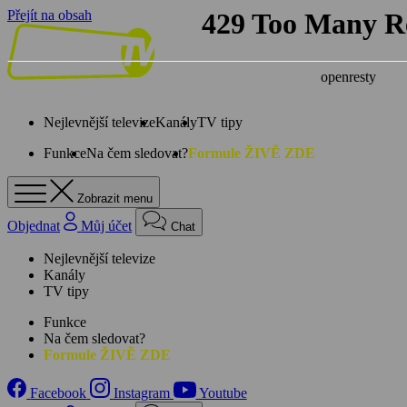
Přejít na obsah
Nejlevnější televize
Kanály
TV tipy
Funkce
Na čem sledovat?
Formule ŽIVĚ ZDE
Zobrazit menu
Objednat
Můj účet
Chat
Nejlevnější televize
Kanály
TV tipy
Funkce
Na čem sledovat?
Formule ŽIVĚ ZDE
Facebook
Instagram
Youtube