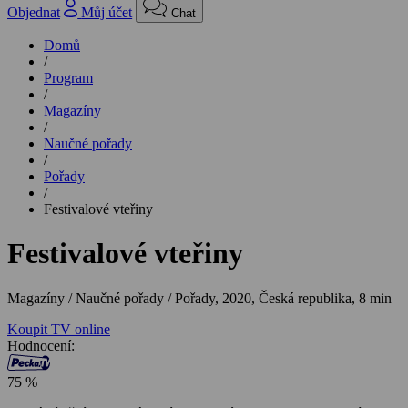
Objednat
Můj účet
Chat
Domů
/
Program
/
Magazíny
/
Naučné pořady
/
Pořady
/
Festivalové vteřiny
Festivalové vteřiny
Magazíny / Naučné pořady / Pořady,
2020, Česká republika, 8 min
Koupit TV online
Hodnocení:
75 %