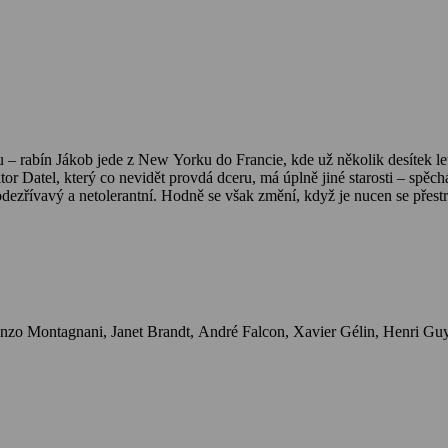
 – rabín Jákob jede z New Yorku do Francie, kde už několik desítek 
 Datel, který co nevidět provdá dceru, má úplně jiné starosti – spěchá
odezřívavý a netolerantní. Hodně se však změní, když je nucen se přestr