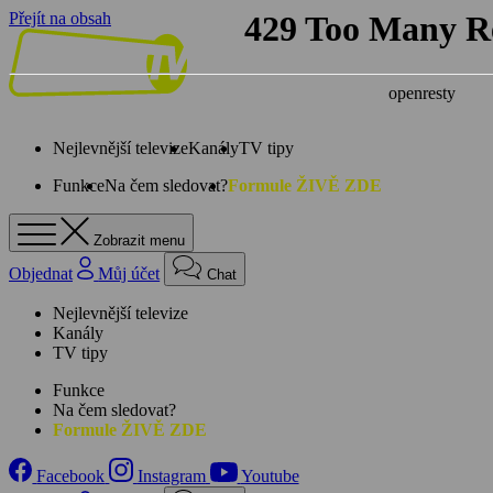
Přejít na obsah
Nejlevnější televize
Kanály
TV tipy
Funkce
Na čem sledovat?
Formule ŽIVĚ ZDE
Zobrazit menu
Objednat
Můj účet
Chat
Nejlevnější televize
Kanály
TV tipy
Funkce
Na čem sledovat?
Formule ŽIVĚ ZDE
Facebook
Instagram
Youtube