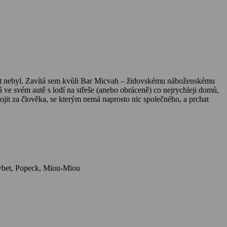
let nebyl. Zavítá sem kvůli Bar Micvah – židovskému náboženskému
 ve svém autě s lodí na střeše (anebo obráceně) co nejrychleji domů,
ojit za člověka, se kterým nemá naprosto nic společného, a prchat
Herci: Louis de Funes, Suzy Delair, Marcel Dalio, Claude Giraud, Renzo Montagnani, Janet Brandt, André Falcon, Xavier Gélin, Henri Guybet, Popeck, Miou-Miou