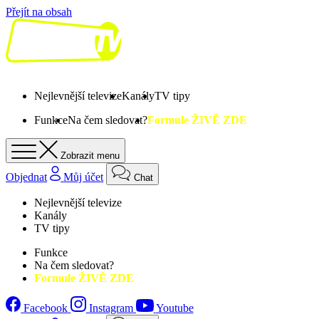
Přejít na obsah
Nejlevnější televize
Kanály
TV tipy
Funkce
Na čem sledovat?
Formule ŽIVĚ ZDE
Zobrazit menu
Objednat
Můj účet
Chat
Nejlevnější televize
Kanály
TV tipy
Funkce
Na čem sledovat?
Formule ŽIVĚ ZDE
Facebook
Instagram
Youtube