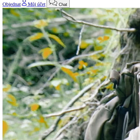
Objednat
Můj účet
Chat