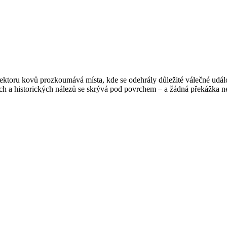
ktoru kovů prozkoumává místa, kde se odehrály důležité válečné událos
ch a historických nálezů se skrývá pod povrchem – a žádná překážka ne