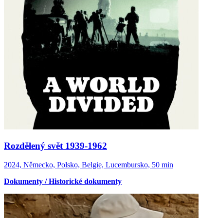
Rozdělený svět 1939-1962
2024, Německo, Polsko, Belgie, Lucembursko, 50 min
Dokumenty / Historické dokumenty