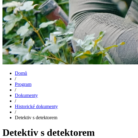
Domů
/
Program
/
Dokumenty
/
Historické dokumenty
/
Detektiv s detektorem
Detektiv s detektorem