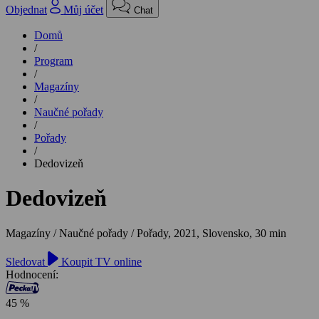
Objednat
Můj účet
Chat
Domů
/
Program
/
Magazíny
/
Naučné pořady
/
Pořady
/
Dedovizeň
Dedovizeň
Magazíny / Naučné pořady / Pořady,
2021, Slovensko, 30 min
Sledovat
Koupit TV online
Hodnocení:
45 %