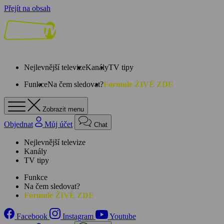
Přejít na obsah
Nejlevnější televize
Kanály
TV tipy
Funkce
Na čem sledovat?
Formule ŽIVĚ ZDE
Zobrazit menu
Objednat
Můj účet
Chat
Nejlevnější televize
Kanály
TV tipy
Funkce
Na čem sledovat?
Formule ŽIVĚ ZDE
Facebook
Instagram
Youtube