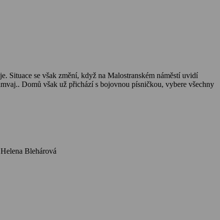
luje. Situace se však změní, když na Malostranském náměstí uvidí
 tramvaj.. Domů však už přichází s bojovnou písničkou, vybere všechny
Herci: Jiřina Bohdalová, Radoslav Brzobohatý, František Peterka, Libuše Geprtová, Stanislav Fišer, Eva Svobodová, Jiřina Bílá, Jan Maška, Helena Blehárová