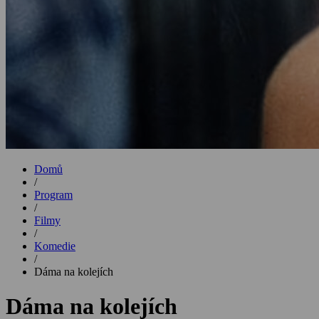
Domů
/
Program
/
Filmy
/
Komedie
/
Dáma na kolejích
Dáma na kolejích