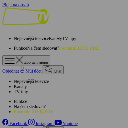
Přejít na obsah
Nejlevnější televize
Kanály
TV tipy
Funkce
Na čem sledovat?
Formule ŽIVĚ ZDE
Zobrazit menu
Objednat
Můj účet
Chat
Nejlevnější televize
Kanály
TV tipy
Funkce
Na čem sledovat?
Formule ŽIVĚ ZDE
Facebook
Instagram
Youtube