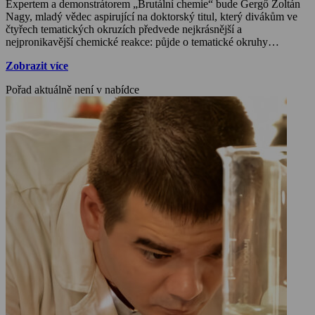
Expertem a demonstrátorem „Brutální chemie“ bude Gergő Zoltán
Nagy, mladý vědec aspirující na doktorský titul, který divákům ve
čtyřech tematických okruzích předvede nejkrásnější a
nejpronikavější chemické reakce: půjde o tematické okruhy
katalýza, oxidace, hoření a kovy. V jejich rámci budou diváky
Zobrazit více
okouzlovat plameny, erupce, jakož i světelné efekty reakcí. Bude se
vyrábět obří zápalka z trámu, uvidíme spontánní samovznícení,
Pořad aktuálně není v nabídce
ohňostroj s hořící pěnou, začnou vybuchovat sudy i čokoláda. S
urychlenými reakcemi přichází brutální stránka chemie!