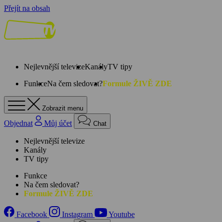
Přejít na obsah
Nejlevnější televize
Kanály
TV tipy
Funkce
Na čem sledovat?
Formule ŽIVĚ ZDE
Zobrazit menu
Objednat
Můj účet
Chat
Nejlevnější televize
Kanály
TV tipy
Funkce
Na čem sledovat?
Formule ŽIVĚ ZDE
Facebook
Instagram
Youtube