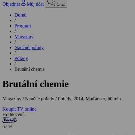
Objednat
Můj účet
Chat
Domů
/
Program
/
Magazíny
/
Naučné pořady
/
Pořady
/
Brutální chemie
Brutální chemie
Magazíny / Naučné pořady / Pořady,
2014, Maďarsko, 60 min
Koupit TV online
Hodnocení:
67 %