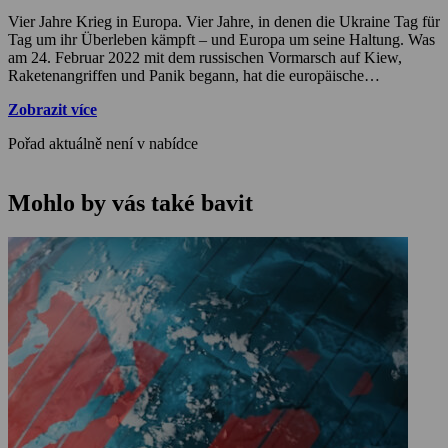
Vier Jahre Krieg in Europa. Vier Jahre, in denen die Ukraine Tag für
Tag um ihr Überleben kämpft – und Europa um seine Haltung. Was
am 24. Februar 2022 mit dem russischen Vormarsch auf Kiew,
Raketenangriffen und Panik begann, hat die europäische
Sicherheitsordnung dauerhaft verändert. Die Ukraine hält stand,
Zobrazit více
doch der Preis ist hoch: Tausende Tote, zerstörte Städte, Millionen
Vertriebene, eine Generation, die im Ausnahmezustand aufwächst.
Pořad aktuálně není v nabídce
In Europa häufen sich Sabotageakte, Cyberangriffe und
Desinformationskampagnen; alte Gewissheiten sind verschwunden,
neue Abhängigkeiten und Allianzen entstanden. Wir sprechen mit
Mohlo by vás také bavit
Expertinnen und Experten sowie mit Menschen vor Ort. Vier Jahre
nach der russischen Vollinvasion in der Ukraine stellen wir die
Frage: Wo steht die Ukraine? Was hat Europa gelernt? Und was
bedeutet dieser Krieg für eine Welt, die Frieden längst nicht mehr für
selbstverständlich halten kann?