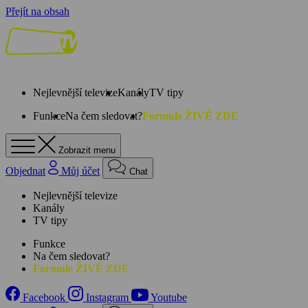
Přejít na obsah
Nejlevnější televize
Kanály
TV tipy
Funkce
Na čem sledovat?
Formule ŽIVĚ ZDE
Zobrazit menu
Objednat
Můj účet
Chat
Nejlevnější televize
Kanály
TV tipy
Funkce
Na čem sledovat?
Formule ŽIVĚ ZDE
Facebook
Instagram
Youtube