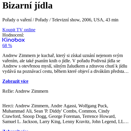
Bizarní jídla
Pořady o vaření / Pořady / Televizní show,
2006, USA, 43 min
Koupit TV online
Hodnocení:
68 %
Andrew Zimmern je kuchař, který si získal uznání nejenom svým
vařením, ale také psaním knih o jídle. V pořadu Podivná jídla se
Andrew s otevřenou myslí, silným žaludkem a zdravou chutí k jídlu
vydává na poznávací cestu, během které objeví a divákům představí
pochoutky z různých koutů světa. Na svých dřívějších cestách
Zobrazit více
dospěl k názoru, že nejlepší způsob, jak pochopit kulturu každé
země, je zjistit, jaké tradiční jídlo místní obyvatele živí po celá
Režie: Andrew Zimmern
staletí. Ochutná například jehněčí oči, uvařená kravská kopyta,
usmažené cvrčky, kaši ze šneků a dokonce také čumák losa v
rosolu. Cestování s Andrewem neznamená jen vidět krásnou
Herci: Andrew Zimmern, Andre Agassi, Wolfgang Puck,
krajinu, ale také poznat místní kulinářské tradice a to nám zaručeně
Muhammad Ali, Sean 'P. Diddy' Combs, Common, Cindy
rozšíří obzory a dodá odvahu namísto známých chutí smaženého
Crawford, Snoop Dogg, George Foreman, Terrence Howard,
sýra a hamburgerů okusit chutě a vůně celého světa.
Samuel L. Jackson, Larry King, Lenny Kravitz, John Legend, LL
Cool J, Julian McMahon, Manny Pacquiao, Michael Reynolds,