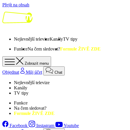
Přejít na obsah
Nejlevnější televize
Kanály
TV tipy
Funkce
Na čem sledovat?
Formule ŽIVĚ ZDE
Zobrazit menu
Objednat
Můj účet
Chat
Nejlevnější televize
Kanály
TV tipy
Funkce
Na čem sledovat?
Formule ŽIVĚ ZDE
Facebook
Instagram
Youtube