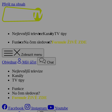
Přejít na obsah
Nejlevnější televize
Kanály
TV tipy
Funkce
Na čem sledovat?
Formule ŽIVĚ ZDE
Zobrazit menu
Objednat
Můj účet
Chat
Nejlevnější televize
Kanály
TV tipy
Funkce
Na čem sledovat?
Formule ŽIVĚ ZDE
Facebook
Instagram
Youtube