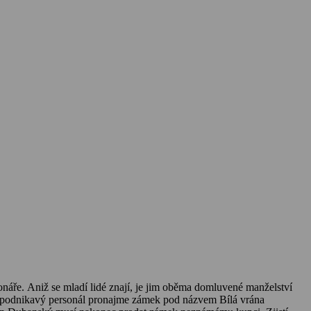
náře. Aniž se mladí lidé znají, je jim oběma domluvené manželství
ím podnikavý personál pronajme zámek pod názvem Bílá vrána