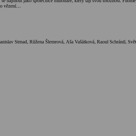
se najmout jako společnice milionáře, který tají svou totožnost. Fil
 do vězení…
Herci: Jindřich Plachta, Adina Mandlo