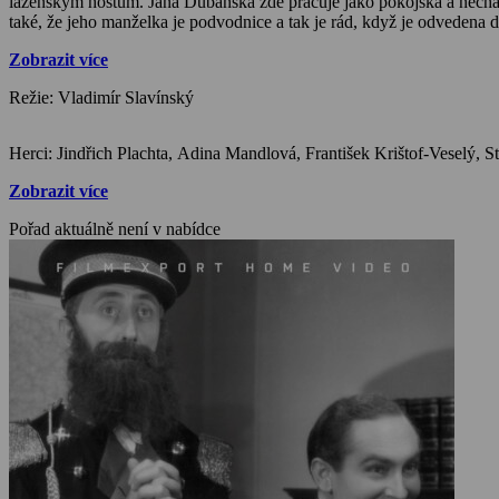
lázeňským hostům. Jana Dubanská zde pracuje jako pokojská a nechá 
také, že jeho manželka je podvodnice a tak je rád, když je odvedena
Zobrazit více
Režie: Vladimír Slavínský
Zobrazit více
Pořad aktuálně není v nabídce