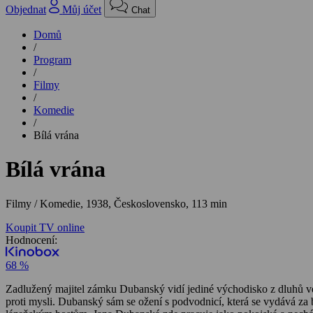
Objednat
Můj účet
Chat
Domů
/
Program
/
Filmy
/
Komedie
/
Bílá vrána
Bílá vrána
Filmy / Komedie,
1938, Československo, 113 min
Koupit TV online
Hodnocení:
68 %
Zadlužený majitel zámku Dubanský vidí jediné východisko z dluhů ve 
proti mysli. Dubanský sám se ožení s podvodnicí, která se vydává z