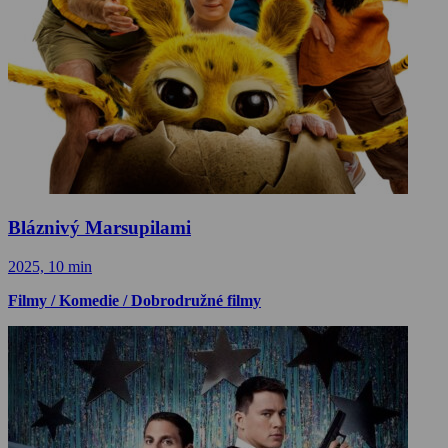
Bláznivý Marsupilami
2025, 10 min
Filmy / Komedie / Dobrodružné filmy