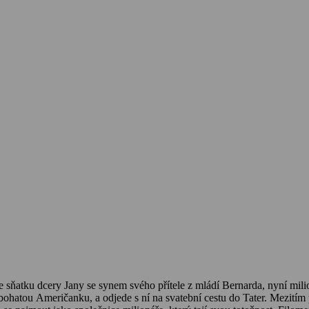
sňatku dcery Jany se synem svého přítele z mládí Bernarda, nyní milio
a bohatou Američanku, a odjede s ní na svatební cestu do Tater. Mezit