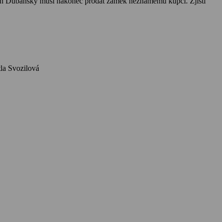
omen Dubanský musí nakonec prodat zámek neznámému kupci. Zjistí
vá, František Krištof-Veselý, Stanislav Strnad, Růžena Šlemrová, Aša Vašátková, Raoul Schránil, Světla Svozilová