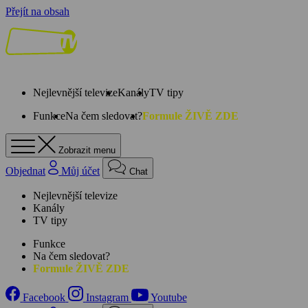
Přejít na obsah
Nejlevnější televize
Kanály
TV tipy
Funkce
Na čem sledovat?
Formule ŽIVĚ ZDE
Zobrazit menu
Objednat
Můj účet
Chat
Nejlevnější televize
Kanály
TV tipy
Funkce
Na čem sledovat?
Formule ŽIVĚ ZDE
Facebook
Instagram
Youtube