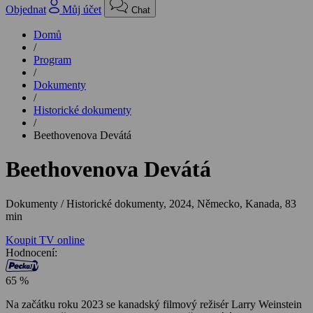
Objednat
Můj účet
Chat
Domů
/
Program
/
Dokumenty
/
Historické dokumenty
/
Beethovenova Devátá
Beethovenova Devátá
Dokumenty / Historické dokumenty,
2024, Německo, Kanada, 83
min
Koupit TV online
Hodnocení:
65 %
Na začátku roku 2023 se kanadský filmový režisér Larry Weinstein